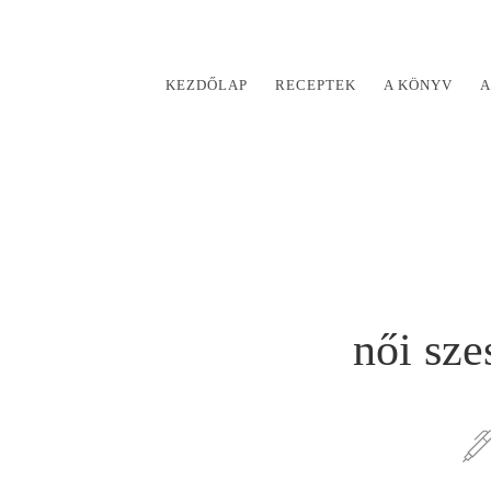
KEZDŐLAP
RECEPTEK
A KÖNYV
A
női sze