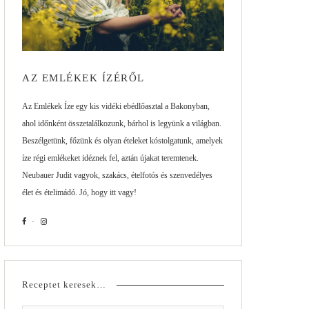
AZ EMLÉKEK ÍZÉRŐL
Az Emlékek Íze egy kis vidéki ebédlőasztal a Bakonyban,
ahol időnként összetalálkozunk, bárhol is legyünk a világban.
Beszélgetünk, főzünk és olyan ételeket kóstolgatunk, amelyek
íze régi emlékeket idéznek fel, aztán újakat teremtenek.
Neubauer Judit vagyok, szakács, ételfotós és szenvedélyes
élet és ételimádó. Jó, hogy itt vagy!
Receptet keresek…