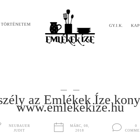
 TÖRTÉNETEM
GY.I.K.
KAP
szély az Emlékek Íze kon
www.emlekekize.hu
NEUBAUER
MÁRC, 08,
0
JUDIT
2018
COMME