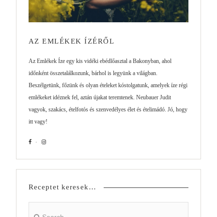
AZ EMLÉKEK ÍZÉRŐL
Az Emlékek Íze egy kis vidéki ebédlőasztal a Bakonyban, ahol
időnként összetalálkozunk, bárhol is legyünk a világban.
Beszélgetünk, főzünk és olyan ételeket kóstolgatunk, amelyek íze régi
emlékeket idéznek fel, aztán újakat teremtenek. Neubauer Judit
vagyok, szakács, ételfotós és szenvedélyes élet és ételimádó. Jó, hogy
itt vagy!
Receptet keresek…