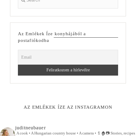
Az Emlékek Íze konyhájából a
postafiókodba
AZ EMLÉKEK ÍZE AZ INSTAGRAMON
juditneubauer
A cook • A Hungarian country house • A camera •
🥄🏠📷
Stories, recipes