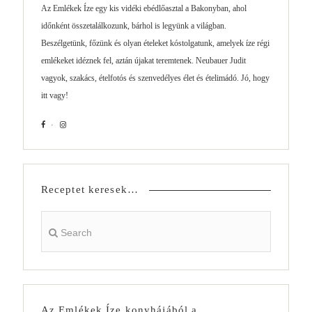
Az Emlékek Íze egy kis vidéki ebédlőasztal a Bakonyban, ahol
időnként összetalálkozunk, bárhol is legyünk a világban.
Beszélgetünk, főzünk és olyan ételeket kóstolgatunk, amelyek íze régi
emlékeket idéznek fel, aztán újakat teremtenek. Neubauer Judit
vagyok, szakács, ételfotós és szenvedélyes élet és ételimádó. Jó, hogy
itt vagy!
Receptet keresek…
Az Emlékek Íze konyhájából a