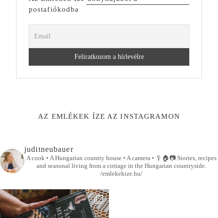
postafiókodba
AZ EMLÉKEK ÍZE AZ INSTAGRAMON
juditneubauer
A cook • A Hungarian country house • A camera •
🥄🏠📷
Stories, recipes
and seasonal living from a cottage in the Hungarian countryside.
/emlekekize.hu/