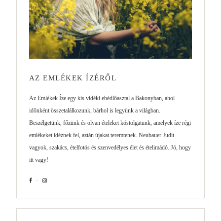
AZ EMLÉKEK ÍZÉRŐL
Az Emlékek Íze egy kis vidéki ebédlőasztal a Bakonyban, ahol
időnként összetalálkozunk, bárhol is legyünk a világban.
Beszélgetünk, főzünk és olyan ételeket kóstolgatunk, amelyek íze régi
emlékeket idéznek fel, aztán újakat teremtenek. Neubauer Judit
vagyok, szakács, ételfotós és szenvedélyes élet és ételimádó. Jó, hogy
itt vagy!