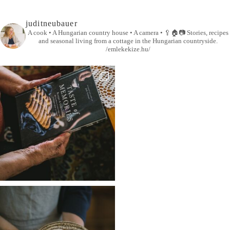
juditneubauer
A cook • A Hungarian country house • A camera •
🥄🏠📷
Stories, recipes
and seasonal living from a cottage in the Hungarian countryside.
/emlekekize.hu/