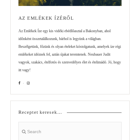
AZ EMLÉKEK ÍZÉRŐL
Az Emlékek Íze egy kis vidéki ebédlőasztal a Bakonyban, ahol
időnként összetalálkozunk, bárhol is legyünk a világban.
Beszélgetünk, főzünk és olyan ételeket kóstolgatunk, amelyek íze régi
emlékeket idéznek fel, aztán újakat teremtenek. Neubauer Judit
vagyok, szakács, ételfotós és szenvedélyes élet és ételimádó. Jó, hogy
itt vagy!
Receptet keresek…