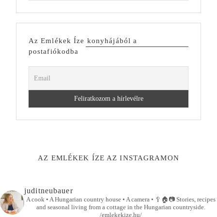
Az Emlékek Íze konyhájából a
postafiókodba
AZ EMLÉKEK ÍZE AZ INSTAGRAMON
juditneubauer
A cook • A Hungarian country house • A camera •
🥄🏠📷
Stories, recipes
and seasonal living from a cottage in the Hungarian countryside.
/emlekekize.hu/