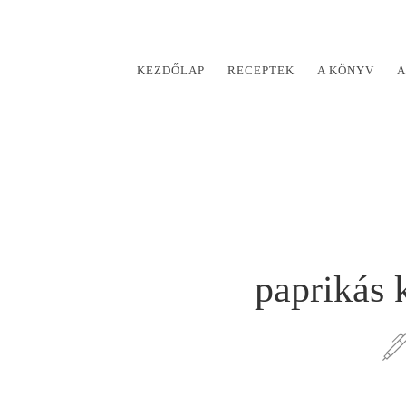
KEZDŐLAP
RECEPTEK
A KÖNYV
A
paprikás 