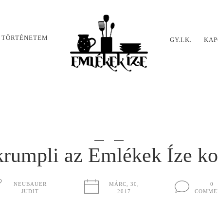
 TÖRTÉNETEM
GY.I.K.
KAP
krumpli az Emlékek Íze k
NEUBAUER
MÁRC, 30,
0
JUDIT
2017
COMME