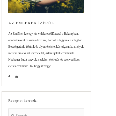
AZ EMLÉKEK ÍZÉRŐL
Az Emlékek Íze egy kis vidéki ebédlőasztal a Bakonyban,
ahol időnként összetalálkozunk, bárhol is legyünk a világban.
Beszélgetünk, főzünk és olyan ételeket kóstolgatunk, amelyek
íze régi emlékeket idéznek fel, aztán újakat teremtenek.
Neubauer Judit vagyok, szakács, ételfotós és szenvedélyes
élet és ételimádó. Jó, hogy itt vagy!
Receptet keresek…