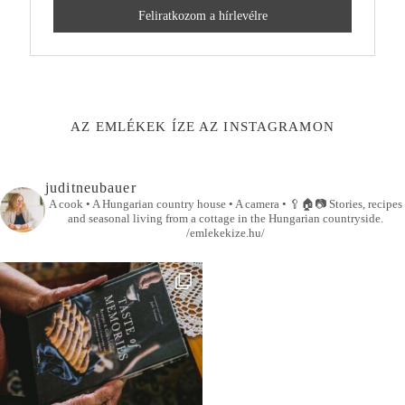
AZ EMLÉKEK ÍZE AZ INSTAGRAMON
juditneubauer
A cook • A Hungarian country house • A camera •
🥄🏠📷
Stories, recipes
and seasonal living from a cottage in the Hungarian countryside.
/emlekekize.hu/