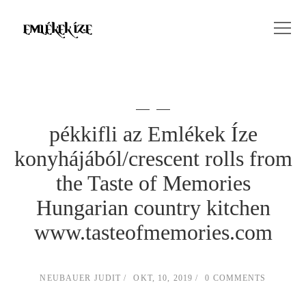
pékkifli az Emlékek Íze
konyhájából/crescent rolls from
the Taste of Memories
Hungarian country kitchen
www.tasteofmemories.com
NEUBAUER JUDIT
OKT, 10, 2019
0 COMMENTS