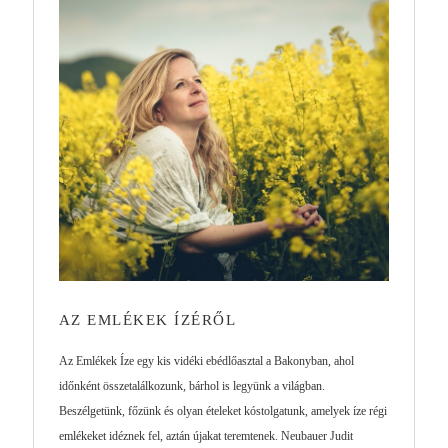
AZ EMLÉKEK ÍZÉRŐL
Az Emlékek Íze egy kis vidéki ebédlőasztal a Bakonyban, ahol
időnként összetalálkozunk, bárhol is legyünk a világban.
Beszélgetünk, főzünk és olyan ételeket kóstolgatunk, amelyek íze régi
emlékeket idéznek fel, aztán újakat teremtenek. Neubauer Judit