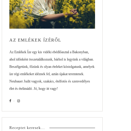
AZ EMLÉKEK ÍZÉRŐL
Az Emlékek Íze egy kis vidéki ebédlőasztal a Bakonyban,
ahol időnként összetalálkozunk, bárhol is legyünk a világban.
Beszélgetünk, főzünk és olyan ételeket kóstolgatunk, amelyek
íze régi emlékeket idéznek fel, aztán újakat teremtenek.
Neubauer Judit vagyok, szakács, ételfotós és szenvedélyes
élet és ételimádó. Jó, hogy itt vagy!
Receptet keresek…