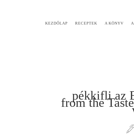
KEZDŐLAP
RECEPTEK
A KÖNYV
A
pékkifli az 
from the Tast