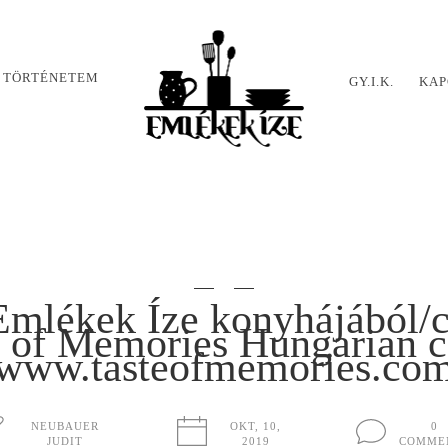
 TÖRTÉNETEM
GY.I.K.
KAP
Emlékek Íze konyhájából/c
e of Memories Hungarian c
www.tasteofmemories.co
NEUBAUER
OKT, 10,
0
JUDIT
2019
COMME