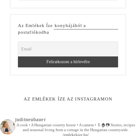
Az Emlékek Íze konyhájából a
postafiókodba
AZ EMLÉKEK ÍZE AZ INSTAGRAMON
juditneubauer
A cook • A Hungarian country house • A camera •
🥄🏠📷
Stories, recipes
and seasonal living from a cottage in the Hungarian countryside.
/emlekekize.hu/