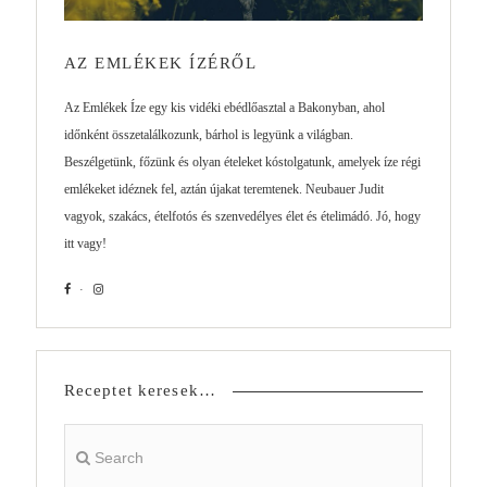
AZ EMLÉKEK ÍZÉRŐL
Az Emlékek Íze egy kis vidéki ebédlőasztal a Bakonyban, ahol
időnként összetalálkozunk, bárhol is legyünk a világban.
Beszélgetünk, főzünk és olyan ételeket kóstolgatunk, amelyek íze régi
emlékeket idéznek fel, aztán újakat teremtenek. Neubauer Judit
vagyok, szakács, ételfotós és szenvedélyes élet és ételimádó. Jó, hogy
itt vagy!
Receptet keresek…