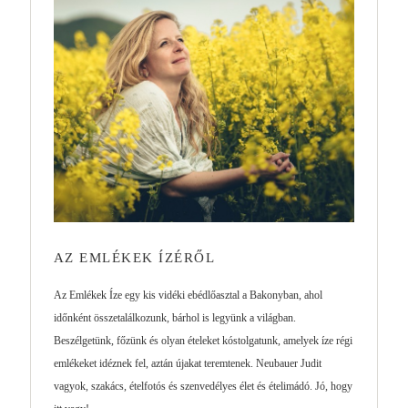
AZ EMLÉKEK ÍZÉRŐL
Az Emlékek Íze egy kis vidéki ebédlőasztal a Bakonyban, ahol
időnként összetalálkozunk, bárhol is legyünk a világban.
Beszélgetünk, főzünk és olyan ételeket kóstolgatunk, amelyek íze régi
emlékeket idéznek fel, aztán újakat teremtenek. Neubauer Judit
vagyok, szakács, ételfotós és szenvedélyes élet és ételimádó. Jó, hogy