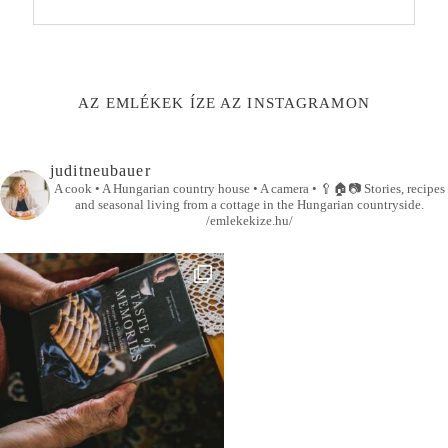
AZ EMLÉKEK ÍZE AZ INSTAGRAMON
juditneubauer
A cook • A Hungarian country house • A camera •
🥄🏠📷
Stories, recipes
and seasonal living from a cottage in the Hungarian countryside.
/emlekekize.hu/