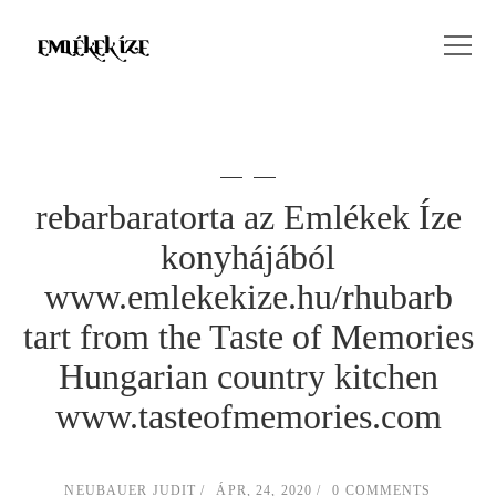
rebarbaratorta az Emlékek Íze
konyhájából
www.emlekekize.hu/rhubarb
tart from the Taste of Memories
Hungarian country kitchen
www.tasteofmemories.com
NEUBAUER JUDIT
ÁPR, 24, 2020
0 COMMENTS