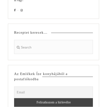
itt vagy!
Receptet keresek…
Az Emlékek Íze konyhájából a
postafiókodba