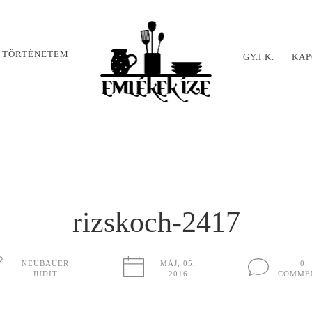
 TÖRTÉNETEM
GY.I.K.
KAP
rizskoch-2417
NEUBAUER
MÁJ, 05,
0
JUDIT
2016
COMME