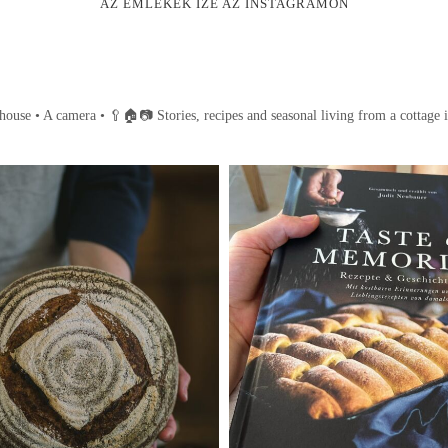
AZ EMLÉKEK ÍZE AZ INSTAGRAMON
house • A camera •
🥄🏠📷
Stories, recipes and seasonal living from a cottage 