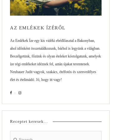
AZ EMLÉKEK ÍZÉRŐL
Az Emlékek Íze egy kis vidéki ebédlőasztal a Bakonyban,
ahol időnként összetalálkozunk, bárhol is legyünk a világban.
Beszélgetünk, főzünk és olyan ételeket kóstolgatunk, amelyek
íze régi emlékeket idéznek fel, aztán újakat teremtenek.
Neubauer Judit vagyok, szakács, ételfotós és szenvedélyes
élet és ételimádó. Jó, hogy itt vagy!
Receptet keresek…