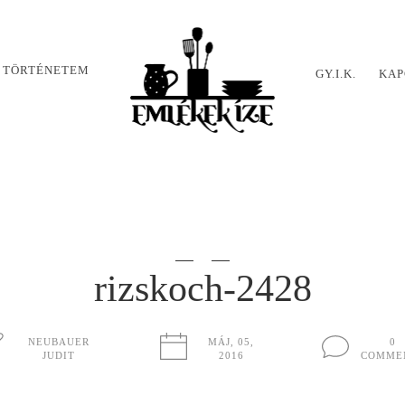
 TÖRTÉNETEM
GY.I.K.
KAP
rizskoch-2428
NEUBAUER
MÁJ, 05,
0
JUDIT
2016
COMME