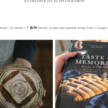
AZ EMLÉKEK ÍZE AZ INSTAGRAMON
house • A camera •
🥄🏠📷
Stories, recipes and seasonal living from a cottage 