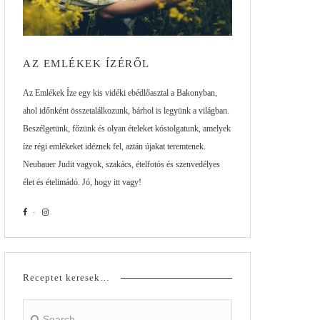
AZ EMLÉKEK ÍZÉRŐL
Az Emlékek Íze egy kis vidéki ebédlőasztal a Bakonyban,
ahol időnként összetalálkozunk, bárhol is legyünk a világban.
Beszélgetünk, főzünk és olyan ételeket kóstolgatunk, amelyek
íze régi emlékeket idéznek fel, aztán újakat teremtenek.
Neubauer Judit vagyok, szakács, ételfotós és szenvedélyes
élet és ételimádó. Jó, hogy itt vagy!
Receptet keresek…