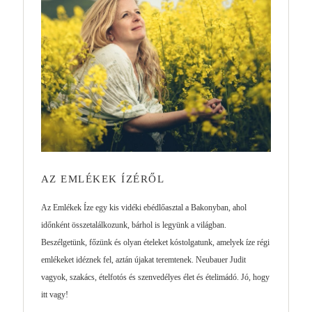
AZ EMLÉKEK ÍZÉRŐL
Az Emlékek Íze egy kis vidéki ebédlőasztal a Bakonyban, ahol
időnként összetalálkozunk, bárhol is legyünk a világban.
Beszélgetünk, főzünk és olyan ételeket kóstolgatunk, amelyek íze régi
emlékeket idéznek fel, aztán újakat teremtenek. Neubauer Judit
vagyok, szakács, ételfotós és szenvedélyes élet és ételimádó. Jó, hogy
itt vagy!