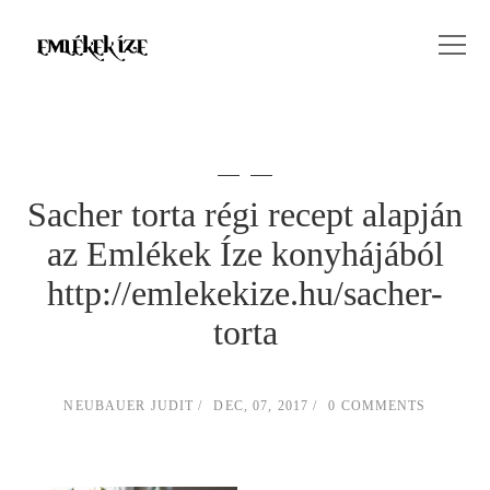
Sacher torta régi recept alapján
az Emlékek Íze konyhájából
http://emlekekize.hu/sacher-
torta
NEUBAUER JUDIT
DEC, 07, 2017
0 COMMENTS