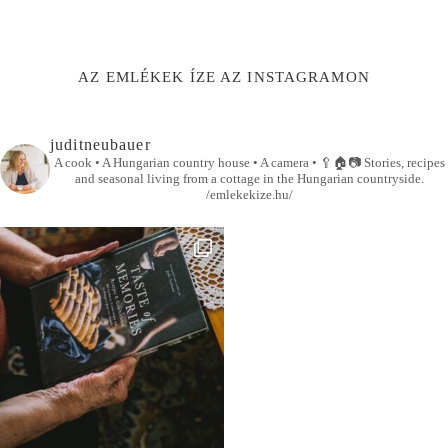
AZ EMLÉKEK ÍZE AZ INSTAGRAMON
juditneubauer
A cook • A Hungarian country house • A camera •
🥄🏠📷
Stories, recipes
and seasonal living from a cottage in the Hungarian countryside.
/emlekekize.hu/