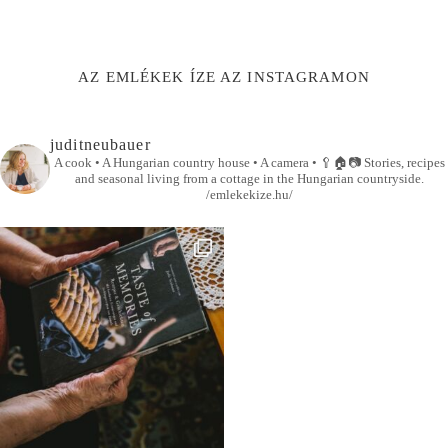
AZ EMLÉKEK ÍZE AZ INSTAGRAMON
juditneubauer
A cook • A Hungarian country house • A camera •
🥄🏠📷
Stories, recipes
and seasonal living from a cottage in the Hungarian countryside.
/emlekekize.hu/