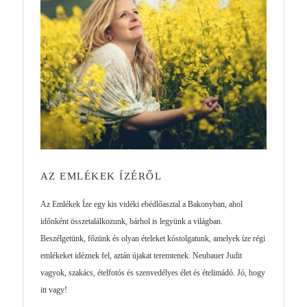
AZ EMLÉKEK ÍZÉRŐL
Az Emlékek Íze egy kis vidéki ebédlőasztal a Bakonyban, ahol
időnként összetalálkozunk, bárhol is legyünk a világban.
Beszélgetünk, főzünk és olyan ételeket kóstolgatunk, amelyek íze régi
emlékeket idéznek fel, aztán újakat teremtenek. Neubauer Judit
vagyok, szakács, ételfotós és szenvedélyes élet és ételimádó. Jó, hogy
itt vagy!