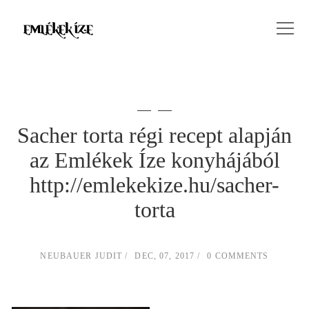
Sacher torta régi recept alapján
az Emlékek Íze konyhájából
http://emlekekize.hu/sacher-
torta
NEUBAUER JUDIT
DEC, 07, 2017
0 COMMENTS