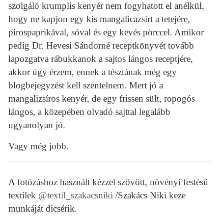
szolgáló krumplis kenyér nem fogyhatott el anélkül,
hogy ne kapjon egy kis mangalicazsírt a tetejére,
pirospaprikával, sóval és egy kevés pörccel. Amikor
pedig Dr. Hevesi Sándorné receptkönyvét tovább
lapozgatva rábukkanok a sajtos lángos receptjére,
akkor úgy érzem, ennek a tésztának még egy
blogbejegyzést kell szentelnem. Mert jó a
mangalizsíros kenyér, de egy frissen sült, ropogós
lángos, a közepében olvadó sajttal legalább
ugyanolyan jó.
Vagy még jobb.
A fotózáshoz használt kézzel szövött, növényi festésű
textilek
@textil_szakacsniki
/Szakács Niki keze
munkáját dicsérik.