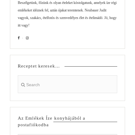
Beszélgetünk, főzünk és olyan ételeket kóstolgatunk, amelyek íze régi
emlékeket idéznek fel, aztán újakat teremtenek. Neubauer Judit
vagyok, szakács, ételfotós és szenvedélyes élet és ételimádó. Jó, hogy
itt vagy!
Receptet keresek…
Az Emlékek Íze konyhájából a
postafiókodba