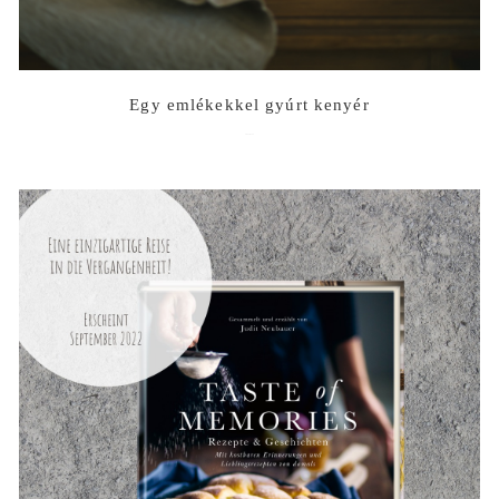
Egy emlékekkel gyúrt kenyér
2023-07-12