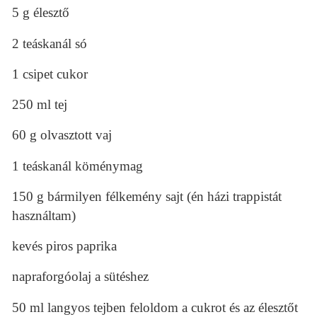
5 g élesztő
2 teáskanál só
1 csipet cukor
250 ml tej
60 g olvasztott vaj
1 teáskanál köménymag
150 g bármilyen félkemény sajt (én házi trappistát
használtam)
kevés piros paprika
napraforgóolaj a sütéshez
50 ml langyos tejben feloldom a cukrot és az élesztőt