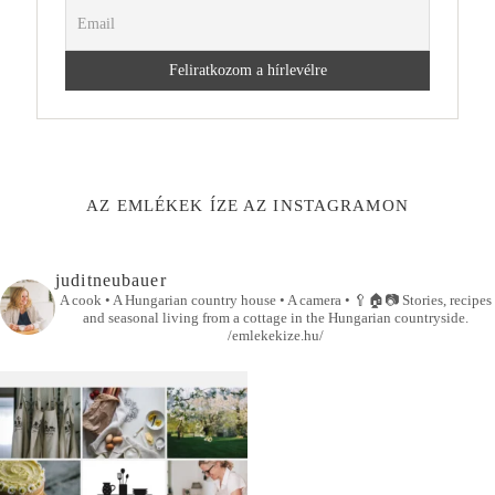
AZ EMLÉKEK ÍZE AZ INSTAGRAMON
juditneubauer
A cook • A Hungarian country house • A camera •
🥄🏠📷
Stories, recipes
and seasonal living from a cottage in the Hungarian countryside.
/emlekekize.hu/