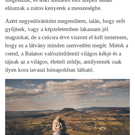
elúsznak a zsíros kenyerek a messzeségbe.
Azért negyedóránként megemlítem, talán, hogy erőt
gyűjtsek, vagy a képzeletemben lakassam jól
magunkat, de a csúcsra érve viszont el kell ismernem,
hogy ez a látvány minden szenvedést megér. Miénk a
csend, a Balaton valószínűtlenül világos kékje és a
tájnak az a világos, életteli zöldje, amilyennek csak
ilyen kora tavaszi hónapokban látható.