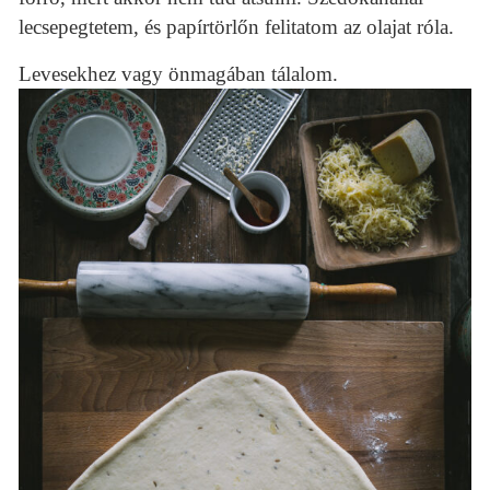
lecsepegtetem, és papírtörlőn felitatom az olajat róla.
Levesekhez vagy önmagában tálalom.