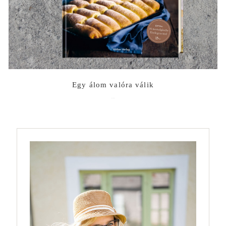
Egy álom valóra válik
2022-06-10