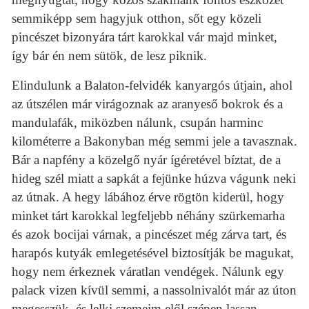
semmiképp sem hagyjuk otthon, sőt egy közeli
pincészet bizonyára tárt karokkal vár majd minket,
így bár én nem sütök, de lesz piknik.
Elindulunk a Balaton-felvidék kanyargós útjain, ahol
az útszélen már virágoznak az aranyeső bokrok és a
mandulafák, miközben nálunk, csupán harminc
kilométerre a Bakonyban még semmi jele a tavasznak.
Bár a napfény a közelgő nyár ígéretével bíztat, de a
hideg szél miatt a sapkát a fejünke húzva vágunk neki
az útnak. A hegy lábához érve rögtön kiderül, hogy
minket tárt karokkal legfeljebb néhány szürkemarha
és azok bocijai várnak, a pincészet még zárva tart, és
harapós kutyák emlegetésével biztosítják be magukat,
hogy nem érkeznek váratlan vendégek. Nálunk egy
palack vizen kívül semmi, a nassolnivalót már az úton
megesszük, és lelki szemeim elől szépen lassan