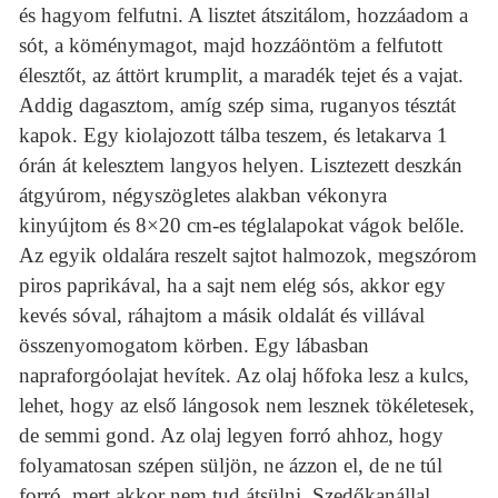
és hagyom felfutni. A lisztet átszitálom, hozzáadom a
sót, a köménymagot, majd hozzáöntöm a felfutott
élesztőt, az áttört krumplit, a maradék tejet és a vajat.
Addig dagasztom, amíg szép sima, ruganyos tésztát
kapok. Egy kiolajozott tálba teszem, és letakarva 1
órán át kelesztem langyos helyen. Lisztezett deszkán
átgyúrom, négyszögletes alakban vékonyra
kinyújtom és 8×20 cm-es téglalapokat vágok belőle.
Az egyik oldalára reszelt sajtot halmozok, megszórom
piros paprikával, ha a sajt nem elég sós, akkor egy
kevés sóval, ráhajtom a másik oldalát és villával
összenyomogatom körben. Egy lábasban
napraforgóolajat hevítek. Az olaj hőfoka lesz a kulcs,
lehet, hogy az első lángosok nem lesznek tökéletesek,
de semmi gond. Az olaj legyen forró ahhoz, hogy
folyamatosan szépen süljön, ne ázzon el, de ne túl
forró, mert akkor nem tud átsülni. Szedőkanállal