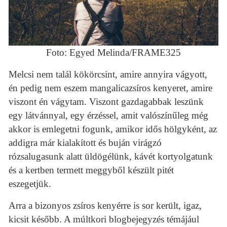
Foto: Egyed Melinda/FRAME325
Melcsi nem talál kökörcsint, amire annyira vágyott,
én pedig nem eszem mangalicazsíros kenyeret, amire
viszont én vágytam. Viszont gazdagabbak leszünk
egy látvánnyal, egy érzéssel, amit valószínűleg még
akkor is emlegetni fogunk, amikor idős hölgyként, az
addigra már kialakított és buján virágzó
rózsalugasunk alatt üldögélünk, kávét kortyolgatunk
és a kertben termett meggyből készült pitét
eszegetjük.
Arra a bizonyos zsíros kenyérre is sor került, igaz,
kicsit később. A múltkori blogbejegyzés témájául