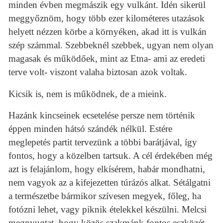
minden évben megmászik egy vulkánt. Idén sikerül
meggyőznöm, hogy több ezer kilométeres utazások
helyett nézzen körbe a környéken, akad itt is vulkán
szép számmal. Szebbeknél szebbek, ugyan nem olyan
magasak és működőek, mint az Etna- ami az eredeti
terve volt- viszont valaha biztosan azok voltak.
Kicsik is, nem is működnek, de a mieink.
Hazánk kincseinek ecsetelése persze nem történik
éppen minden hátsó szándék nélkül. Estére
meglepetés partit tervezünk a többi barátjával, így
fontos, hogy a közelben tartsuk. A cél érdekében még
azt is felajánlom, hogy elkísérem, habár mondhatni,
nem vagyok az a kifejezetten túrázós alkat. Sétálgatni
a természetbe bármikor szívesen megyek, főleg, ha
fotózni lehet, vagy piknik ételekkel készülni. Melcsi
megnyugtat, hogy közös szakmánk fontos eszközét