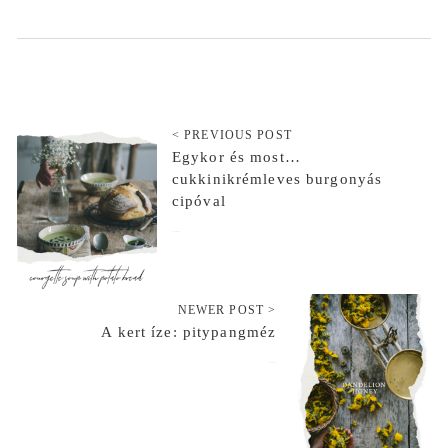
< PREVIOUS POST
Egykor és most…
cukkinikrémleves burgonyás
cipóval
2019-04-05
NEWER POST >
A kert íze: pitypangméz
2019-04-19