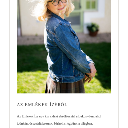
AZ EMLÉKEK ÍZÉRŐL
Az Emlékek Íze egy kis vidéki ebédlőasztal a Bakonyban, ahol
időnként összetalálkozunk, bárhol is legyünk a világban.