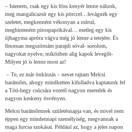
– Istenem, csak egy kis friss kenyér lenne nálunk,
meg mangalicazsír egy kis pörccel…levágnék egy
szeletet, megkenném vékonyan a zsírral,
meghinteném pirospaprikával… esetleg egy kis
újhagyma apróra vágva még jó lenne a tetejére. És
finoman megszórnám parajdi sóval- sorolom,
nagyokat nyelve, miközben alig kapok levegőt-
Milyen jó is lenne most az!
– Te, ez már önkínzás – nevet rajtam Melcsi
barátnőm, ahogy mindketten kifulladva kaptatunk fel
a Tóti-hegy csúcsára vezető nagyon meredek és
nagyon keskeny ösvényen.
Melcsi barátnőmnek születésnapja van, és mivel nem
éppen egy mindennapi személyiség, megvannak a
maga furcsa szokásai. Például az, hogy a jeles napon