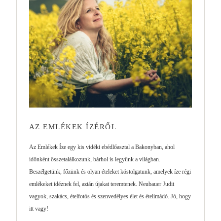
AZ EMLÉKEK ÍZÉRŐL
Az Emlékek Íze egy kis vidéki ebédlőasztal a Bakonyban, ahol
időnként összetalálkozunk, bárhol is legyünk a világban.
Beszélgetünk, főzünk és olyan ételeket kóstolgatunk, amelyek íze régi
emlékeket idéznek fel, aztán újakat teremtenek. Neubauer Judit
vagyok, szakács, ételfotós és szenvedélyes élet és ételimádó. Jó, hogy
itt vagy!