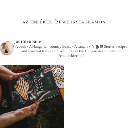
AZ EMLÉKEK ÍZE AZ INSTAGRAMON
juditneubauer
A cook • A Hungarian country house • A camera •
🥄🏠📷
Stories, recipes
and seasonal living from a cottage in the Hungarian countryside.
/emlekekize.hu/