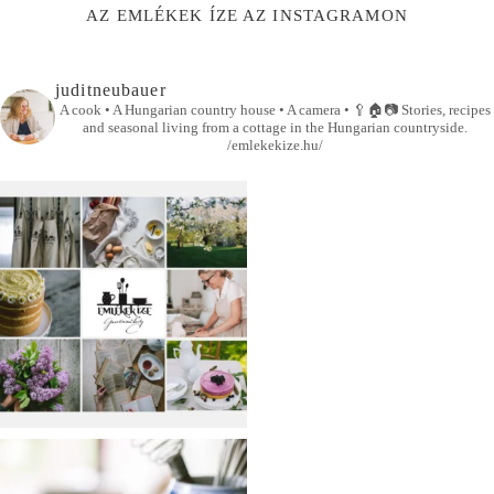
AZ EMLÉKEK ÍZE AZ INSTAGRAMON
juditneubauer
A cook • A Hungarian country house • A camera •
🥄🏠📷
Stories, recipes
and seasonal living from a cottage in the Hungarian countryside.
/emlekekize.hu/