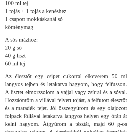
100 ml tej
1 tojás + 1 tojás a kenéshez
1 csapott mokkáskanál só
köménymag
A sós mázhoz:
20 g só
40 g liszt
60 ml tej
Az élesztőt egy csipet cukorral elkeverem 50 ml
langyos tejben és letakarva hagyom, hogy felfusson.
A lisztet elmorzsolom a vajjal vagy zsírral és a sóval.
Hozzáöntöm a villával felvert tojást, a felfutott élesztőt
és a maradék tejet. Jól összegyúrom és egy olajozott
folpack fóliával letakarva langyos helyen egy órán át
kelni hagyom. Átgyúrom a tésztát, majd 60 g-os
darabokra vágom. A darabokból golyókat formálok