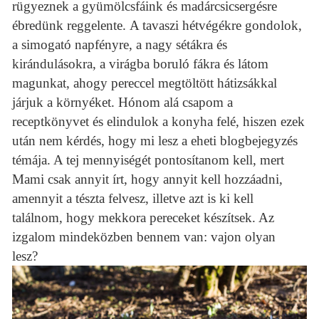
rügyeznek a gyümölcsfáink és madárcsicsergésre
ébredünk reggelente. A tavaszi hétvégékre gondolok,
a simogató napfényre, a nagy sétákra és
kirándulásokra, a virágba boruló fákra és látom
magunkat, ahogy pereccel megtöltött hátizsákkal
járjuk a környéket. Hónom alá csapom a
receptkönyvet és elindulok a konyha felé, hiszen ezek
után nem kérdés, hogy mi lesz a eheti blogbejegyzés
témája.
A tej mennyiségét pontosítanom kell, mert
Mami csak annyit írt, hogy annyit kell hozzáadni,
amennyit a tészta felvesz, illetve azt is ki kell
találnom, hogy mekkora pereceket készítsek. Az
izgalom mindeközben bennem van: vajon olyan
lesz?