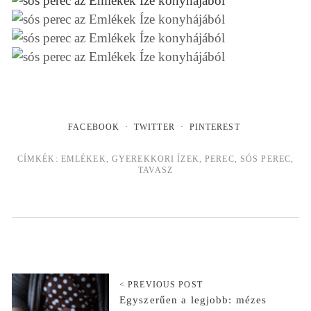
FACEBOOK
TWITTER
PINTEREST
CÍMKÉK:
EMLÉKEK
,
GYEREKKORI ÍZEK
,
PEREC
,
SÓS PEREC
,
TAVASZ
< PREVIOUS POST
Egyszerűen a legjobb: mézes