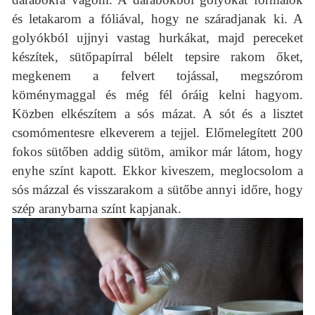
és letakarom a fóliával, hogy ne száradjanak ki. A
golyókból ujjnyi vastag hurkákat, majd pereceket
készítek, sütőpapírral bélelt tepsire rakom őket,
megkenem a felvert tojással, megszórom
köménymaggal és még fél óráig kelni hagyom.
Közben elkészítem a sós mázat. A sót és a lisztet
csomómentesre elkeverem a tejjel. Előmelegített 200
fokos sütőben addig sütöm, amikor már látom, hogy
enyhe színt kapott. Ekkor kiveszem, meglocsolom a
sós mázzal és visszarakom a sütőbe annyi időre, hogy
szép aranybarna színt kapjanak.