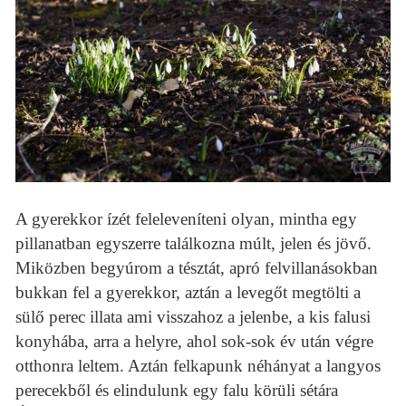
A gyerekkor ízét feleleveníteni olyan, mintha egy
pillanatban egyszerre találkozna múlt, jelen és jövő.
Miközben begyúrom a tésztát, apró felvillanásokban
bukkan fel a gyerekkor, aztán a levegőt megtölti a
sülő perec illata ami visszahoz a jelenbe, a kis falusi
konyhába, arra a helyre, ahol sok-sok év után végre
otthonra leltem. Aztán felkapunk néhányat a langyos
perecekből és elindulunk egy falu körüli sétára