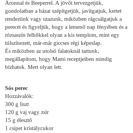
Áronnal és Beeperrel. A jövőt tervezgetjük,
gondolatban a házat szépítgetjük, javítgatjuk, kertet
rendezünk vagy utazunk, miközben rágcsálgatjuk a
perecet és figyeljük, hogy a lemenő nap fényében és a
rózsaszín felhőkkel olyan a kis templom, mint egy
túlszínezett, már-már giccses régi képeslap.
És miközben az utolsó falatoknál tartunk,
megállapítom, hogy Mami receptjeiben mindig
bízhatok. Mert olyan lett.
Sós perec
Hozzávalók:
300 g liszt
120 g vaj vagy zsír
15 g élesztő
1 csipet kristálycukor