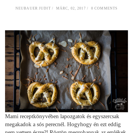
NEUBAUER JUDIT
MÁRC, 02, 2017
0 COMMENTS
Mami receptkönyvében lapozgatok és egyszercsak
megakadok a sós perecnél. Hogyhogy én ezt eddig
nem vettem észre?! Rögtön megrohannak az emlékek,