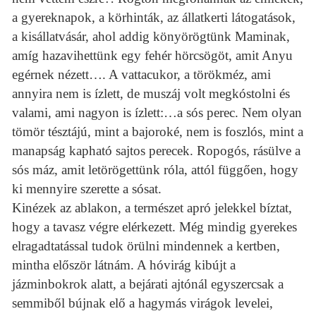
a gyereknapok, a körhinták, az állatkerti látogatások,
a kisállatvásár, ahol addig könyörögtünk Maminak,
amíg hazavihettünk egy fehér hörcsögöt, amit Anyu
egérnek nézett…. A vattacukor, a törökméz, ami
annyira nem is ízlett, de muszáj volt megkóstolni és
valami, ami nagyon is ízlett:…a sós perec. Nem olyan
tömör tésztájú, mint a bajoroké, nem is foszlós, mint a
manapság kapható sajtos perecek. Ropogós, rásülve a
sós máz, amit letörögettünk róla, attól függően, hogy
ki mennyire szerette a sósat.
Kinézek az ablakon, a természet apró jelekkel bíztat,
hogy a tavasz végre elérkezett. Még mindig gyerekes
elragadtatással tudok örülni mindennek a kertben,
mintha először látnám. A hóvirág kibújt a
jázminbokrok alatt, a bejárati ajtónál egyszercsak a
semmiből bújnak elő a hagymás virágok levelei,