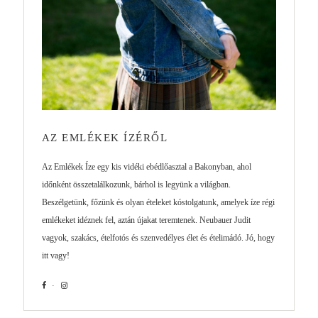
AZ EMLÉKEK ÍZÉRŐL
Az Emlékek Íze egy kis vidéki ebédlőasztal a Bakonyban, ahol
időnként összetalálkozunk, bárhol is legyünk a világban.
Beszélgetünk, főzünk és olyan ételeket kóstolgatunk, amelyek íze régi
emlékeket idéznek fel, aztán újakat teremtenek. Neubauer Judit
vagyok, szakács, ételfotós és szenvedélyes élet és ételimádó. Jó, hogy
itt vagy!