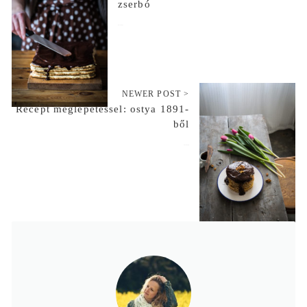
zserbó
2017-02-23
NEWER POST >
Recept meglepetéssel: ostya 1891-
ből
2017-03-09