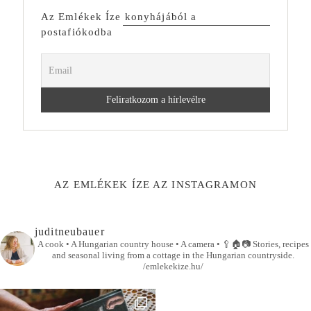
Az Emlékek Íze konyhájából a
postafiókodba
AZ EMLÉKEK ÍZE AZ INSTAGRAMON
juditneubauer
A cook • A Hungarian country house • A camera •
🥄🏠📷
Stories, recipes
and seasonal living from a cottage in the Hungarian countryside.
/emlekekize.hu/