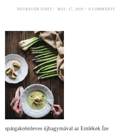
NEUBAUER JUDIT
MÁJ, 17, 2019
0 COMMENTS
spárgakrémleves újhagymával az Emlékek Íze