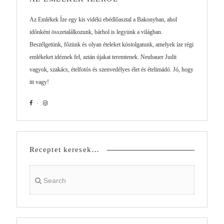
Az Emlékek Íze egy kis vidéki ebédlőasztal a Bakonyban, ahol
időnként összetalálkozunk, bárhol is legyünk a világban.
Beszélgetünk, főzünk és olyan ételeket kóstolgatunk, amelyek íze régi
emlékeket idéznek fel, aztán újakat teremtenek. Neubauer Judit
vagyok, szakács, ételfotós és szenvedélyes élet és ételimádó. Jó, hogy
itt vagy!
Receptet keresek…