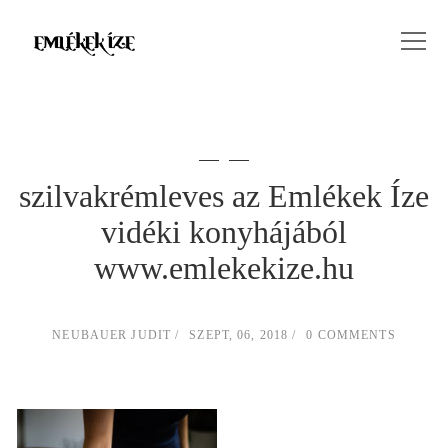
szilvakrémleves az Emlékek Íze
vidéki konyhájából
www.emlekekize.hu
NEUBAUER JUDIT
SZEPT, 06, 2018
0 COMMENTS