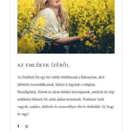
AZ EMLÉKEK ÍZÉRŐL
Az Emlékek Íze egy kis vidéki ebédlőasztal a Bakonyban, ahol
időnként összetalálkozunk, bárhol is legyünk a világban.
Beszélgetünk, főzünk és olyan ételeket kóstolgatunk, amelyek íze régi
emlékeket idéznek fel, aztán újakat teremtenek. Neubauer Judit
vagyok, szakács, ételfotós és szenvedélyes élet és ételimádó. Jó, hogy
itt vagy!