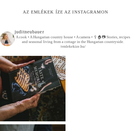
AZ EMLÉKEK ÍZE AZ INSTAGRAMON
juditneubauer
A cook • A Hungarian country house • A camera •
🥄🏠📷
Stories, recipes
and seasonal living from a cottage in the Hungarian countryside.
/emlekekize.hu/