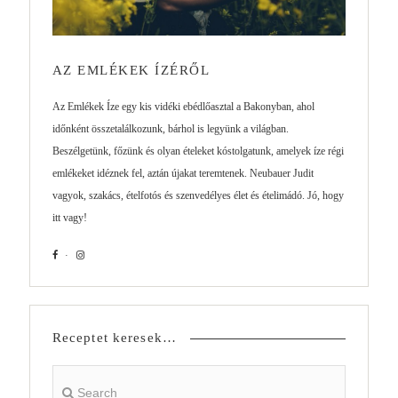
AZ EMLÉKEK ÍZÉRŐL
Az Emlékek Íze egy kis vidéki ebédlőasztal a Bakonyban, ahol
időnként összetalálkozunk, bárhol is legyünk a világban.
Beszélgetünk, főzünk és olyan ételeket kóstolgatunk, amelyek íze régi
emlékeket idéznek fel, aztán újakat teremtenek. Neubauer Judit
vagyok, szakács, ételfotós és szenvedélyes élet és ételimádó. Jó, hogy
itt vagy!
Receptet keresek…