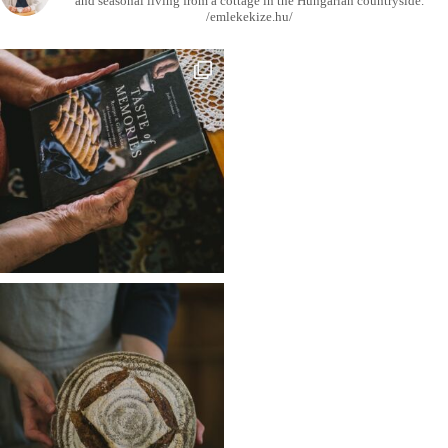
and seasonal living from a cottage in the Hungarian countryside.
/emlekekize.hu/