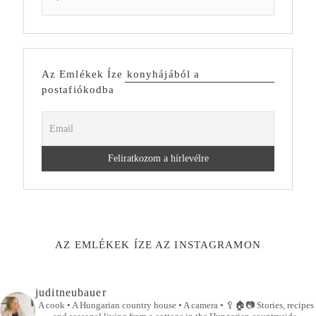
Az Emlékek Íze konyhájából a
postafiókodba
AZ EMLÉKEK ÍZE AZ INSTAGRAMON
juditneubauer
A cook • A Hungarian country house • A camera •
🥄🏠📷
Stories, recipes