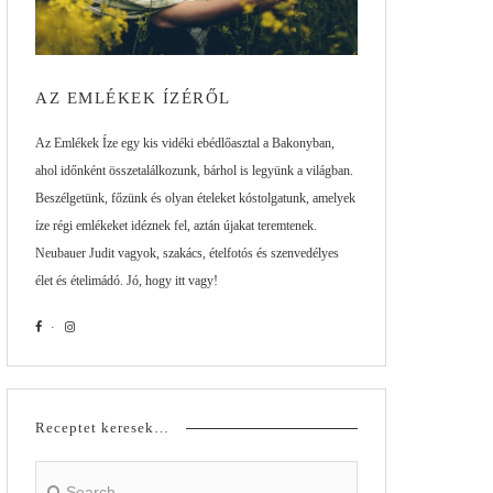
AZ EMLÉKEK ÍZÉRŐL
Az Emlékek Íze egy kis vidéki ebédlőasztal a Bakonyban,
ahol időnként összetalálkozunk, bárhol is legyünk a világban.
Beszélgetünk, főzünk és olyan ételeket kóstolgatunk, amelyek
íze régi emlékeket idéznek fel, aztán újakat teremtenek.
Neubauer Judit vagyok, szakács, ételfotós és szenvedélyes
élet és ételimádó. Jó, hogy itt vagy!
Receptet keresek…