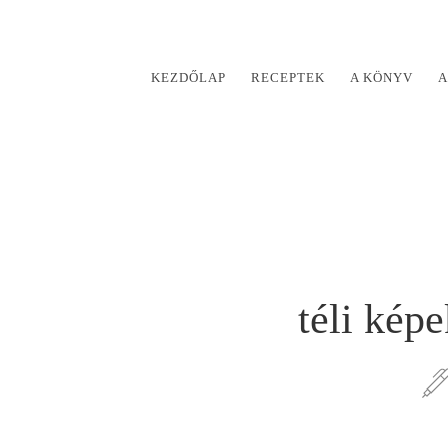
KEZDŐLAP
RECEPTEK
A KÖNYV
A
téli kép