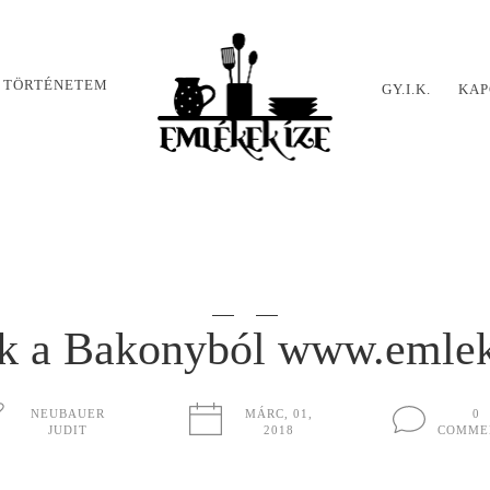
 TÖRTÉNETEM
GY.I.K.
KAP
ek a Bakonyból www.emle
NEUBAUER
MÁRC, 01,
0
JUDIT
2018
COMME