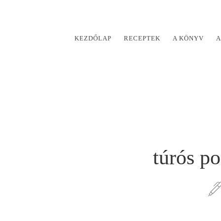
KEZDŐLAP
RECEPTEK
A KÖNYV
A
túrós p