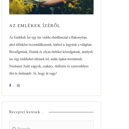
AZ EMLÉKEK ÍZÉRŐL
Az Emlékek Íze egy kis vidéki ebédlőasztal a Bakonyban,
ahol időnként összetalálkozunk, bárhol is legyünk a világban.
Beszélgetünk, főzünk és olyan ételeket kóstolgatunk, amelyek
íze régi emlékeket idéznek fel, aztán újakat teremtenek.
Neubauer Judit vagyok, szakács, ételfotós és szenvedélyes
élet és ételimádó. Jó, hogy itt vagy!
Receptet keresek…