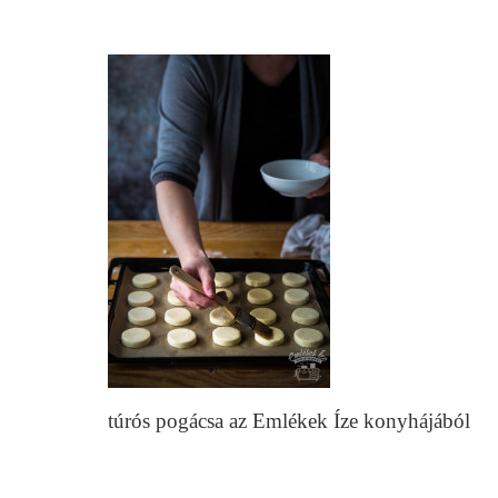
túrós pogácsa az Emlékek Íze konyhájából