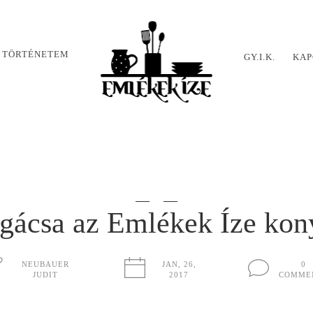
 TÖRTÉNETEM
GY.I.K.
KAP
ogácsa az Emlékek Íze kon
NEUBAUER
JAN, 26,
0
JUDIT
2017
COMME