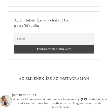
Az Emlékek Íze konyhájából a
postafiókodba
AZ EMLÉKEK ÍZE AZ INSTAGRAMON
juditneubauer
A cook • A Hungarian country house • A camera •
🥄🏠📷
Stories, recipes
and seasonal living from a cottage in the Hungarian countryside.
/emlekekize.hu/