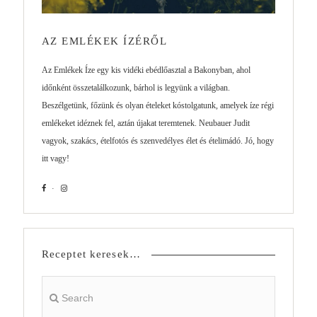
AZ EMLÉKEK ÍZÉRŐL
Az Emlékek Íze egy kis vidéki ebédlőasztal a Bakonyban, ahol
időnként összetalálkozunk, bárhol is legyünk a világban.
Beszélgetünk, főzünk és olyan ételeket kóstolgatunk, amelyek íze régi
emlékeket idéznek fel, aztán újakat teremtenek. Neubauer Judit
vagyok, szakács, ételfotós és szenvedélyes élet és ételimádó. Jó, hogy
itt vagy!
Receptet keresek…