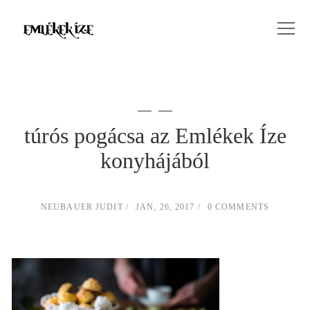
túrós pogácsa az Emlékek Íze
konyhájából
NEUBAUER JUDIT
JAN, 26, 2017
0 COMMENTS