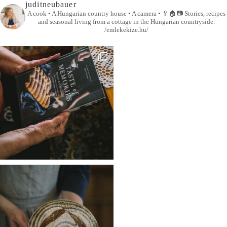
juditneubauer
A cook • A Hungarian country house • A camera •
🥄🏠📷
Stories, recipes
and seasonal living from a cottage in the Hungarian countryside.
/emlekekize.hu/