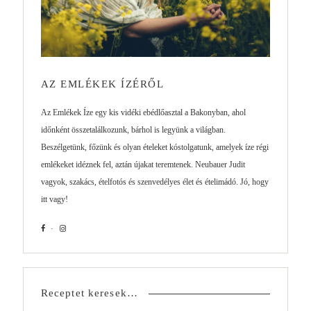
AZ EMLÉKEK ÍZÉRŐL
Az Emlékek Íze egy kis vidéki ebédlőasztal a Bakonyban, ahol
időnként összetalálkozunk, bárhol is legyünk a világban.
Beszélgetünk, főzünk és olyan ételeket kóstolgatunk, amelyek íze régi
emlékeket idéznek fel, aztán újakat teremtenek. Neubauer Judit
vagyok, szakács, ételfotós és szenvedélyes élet és ételimádó. Jó, hogy
itt vagy!
Receptet keresek…