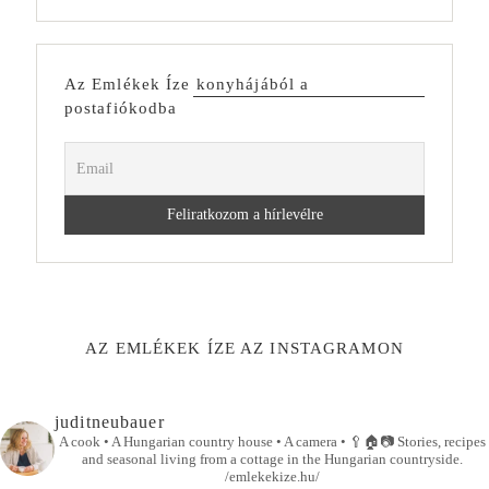
Az Emlékek Íze konyhájából a
postafiókodba
AZ EMLÉKEK ÍZE AZ INSTAGRAMON
juditneubauer
A cook • A Hungarian country house • A camera •
🥄🏠📷
Stories, recipes
and seasonal living from a cottage in the Hungarian countryside.
/emlekekize.hu/