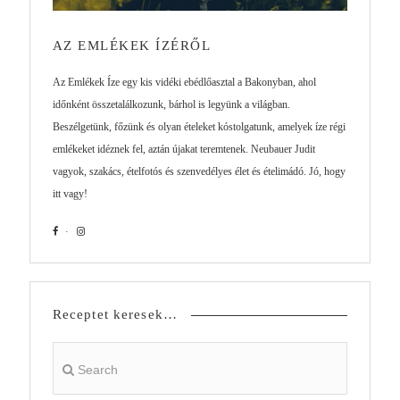
AZ EMLÉKEK ÍZÉRŐL
Az Emlékek Íze egy kis vidéki ebédlőasztal a Bakonyban, ahol
időnként összetalálkozunk, bárhol is legyünk a világban.
Beszélgetünk, főzünk és olyan ételeket kóstolgatunk, amelyek íze régi
emlékeket idéznek fel, aztán újakat teremtenek. Neubauer Judit
vagyok, szakács, ételfotós és szenvedélyes élet és ételimádó. Jó, hogy
itt vagy!
Receptet keresek…