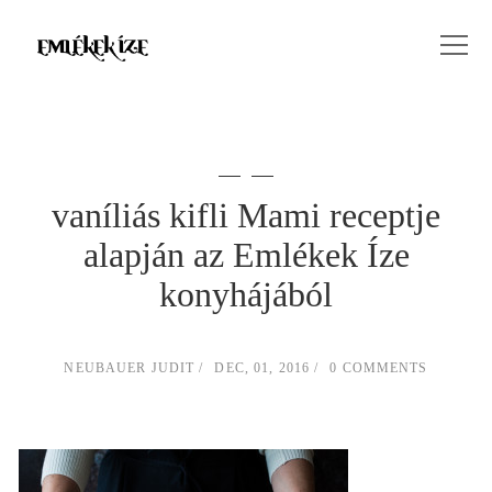
vaníliás kifli Mami receptje
alapján az Emlékek Íze
konyhájából
NEUBAUER JUDIT
DEC, 01, 2016
0 COMMENTS