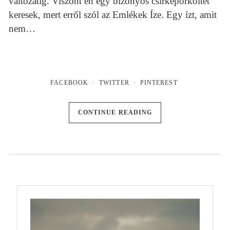
változatig. Viszont én egy bizonyos csirkepörköltet
keresek, mert erről szól az Emlékek Íze. Egy ízt, amit
nem…
FACEBOOK
TWITTER
PINTEREST
CONTINUE READING