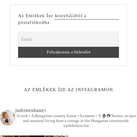
Az Emlékek Íze konyhájából a
postafiókodba
AZ EMLÉKEK ÍZE AZ INSTAGRAMON
juditneubauer
A cook • A Hungarian country house • A camera •
🥄🏠📷
Stories, recipes
and seasonal living from a cottage in the Hungarian countryside.
/emlekekize.hu/