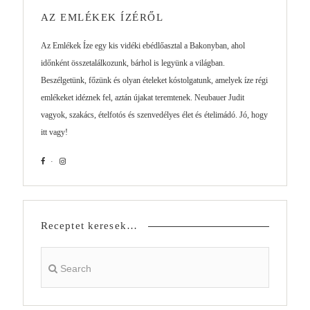
AZ EMLÉKEK ÍZÉRŐL
Az Emlékek Íze egy kis vidéki ebédlőasztal a Bakonyban, ahol
időnként összetalálkozunk, bárhol is legyünk a világban.
Beszélgetünk, főzünk és olyan ételeket kóstolgatunk, amelyek íze régi
emlékeket idéznek fel, aztán újakat teremtenek. Neubauer Judit
vagyok, szakács, ételfotós és szenvedélyes élet és ételimádó. Jó, hogy
itt vagy!
Receptet keresek…