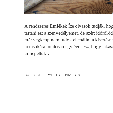
A rendszeres Emlékek Íze olvasók tudják, h
tartani ezt a szenvedélyemet, de azért időről-
már végképp nem tudok ellenállni a kísértésnek
nemsokára pontosan egy éve lesz, hogy lakásav
ünnepeltük…
FACEBOOK
TWITTER
PINTEREST