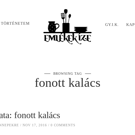
 TÖRTÉNETEM
GY.I.K.
KAP
BROWSING TAG
fonott kalács
ata: fonott kalács
NNEPEKRE
NOV 17, 2016
0 COMMENTS