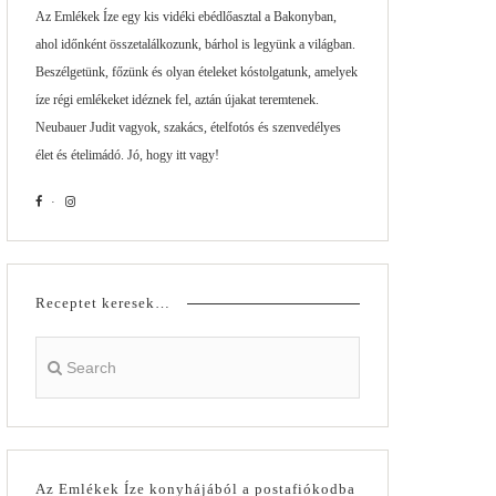
Az Emlékek Íze egy kis vidéki ebédlőasztal a Bakonyban,
ahol időnként összetalálkozunk, bárhol is legyünk a világban.
Beszélgetünk, főzünk és olyan ételeket kóstolgatunk, amelyek
íze régi emlékeket idéznek fel, aztán újakat teremtenek.
Neubauer Judit vagyok, szakács, ételfotós és szenvedélyes
élet és ételimádó. Jó, hogy itt vagy!
Receptet keresek…
Az Emlékek Íze konyhájából a postafiókodba