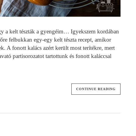
ogy a kelt tészták a gyengéim… Igyekszem kordában
időre felbukkan egy-egy kelt tészta recept, amikor
. A fonott kalács azért került most terítékre, mert
ató partisorozatot tartottunk és fonott kaláccsal
CONTINUE READING