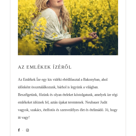
AZ EMLÉKEK ÍZÉRŐL
Az Emlékek Íze egy kis vidéki ebédlőasztal a Bakonyban, ahol
időnként összetalálkozunk, bárhol is legyünk a világban.
Beszélgetünk, főzünk és olyan ételeket kóstolgatunk, amelyek íze régi
emlékeket idéznek fel, aztán újakat teremtenek. Neubauer Judit
vagyok, szakács, ételfotós és szenvedélyes élet és ételimádó. Jó, hogy
itt vagy!