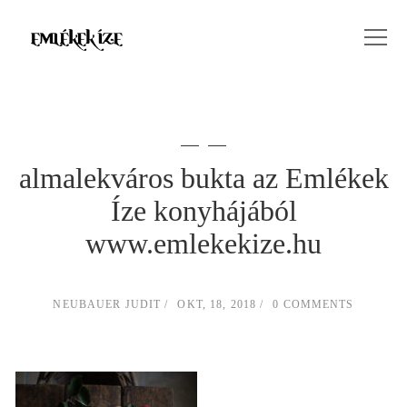
almalekváros bukta az Emlékek
Íze konyhájából
www.emlekekize.hu
NEUBAUER JUDIT
OKT, 18, 2018
0 COMMENTS