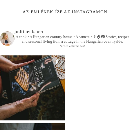
AZ EMLÉKEK ÍZE AZ INSTAGRAMON
juditneubauer
A cook • A Hungarian country house • A camera •
🥄🏠📷
Stories, recipes
and seasonal living from a cottage in the Hungarian countryside.
/emlekekize.hu/