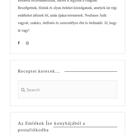
időnként összetalálkozunk, bárhol is legyünk a világban.
Beszélgetünk, főzünk és olyan ételeket kóstolgatunk, amelyek íze régi
emlékeket idéznek fel, aztán újakat teremtenek. Neubauer Judit
vagyok, szakács, ételfotós és szenvedélyes élet és ételimádó. Jó, hogy
itt vagy!
Receptet keresek…
Az Emlékek Íze konyhájából a
postafiókodba