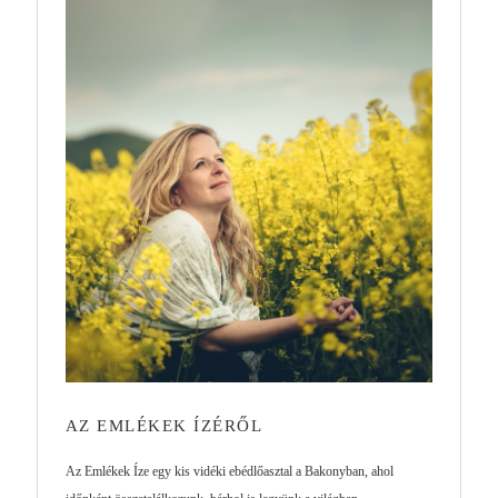
AZ EMLÉKEK ÍZÉRŐL
Az Emlékek Íze egy kis vidéki ebédlőasztal a Bakonyban, ahol