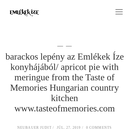
barackos lepény az Emlékek Íze
konyhájából/ apricot pie with
meringue from the Taste of
Memories Hungarian country
kitchen
www.tasteofmemories.com
NEUBAUER JUDIT
JÚL, 27, 2019
0 COMMENTS