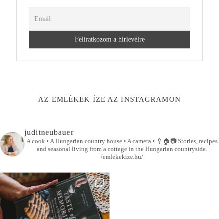
AZ EMLÉKEK ÍZE AZ INSTAGRAMON
juditneubauer
A cook • A Hungarian country house • A camera •
🥄🏠📷
Stories, recipes
and seasonal living from a cottage in the Hungarian countryside.
/emlekekize.hu/