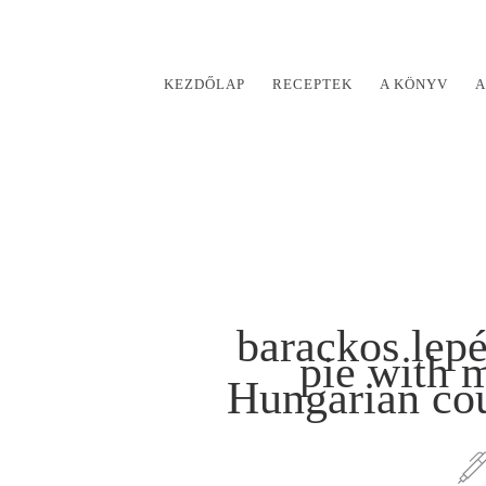
KEZDŐLAP
RECEPTEK
A KÖNYV
A
barackos lep
pie with 
Hungarian co