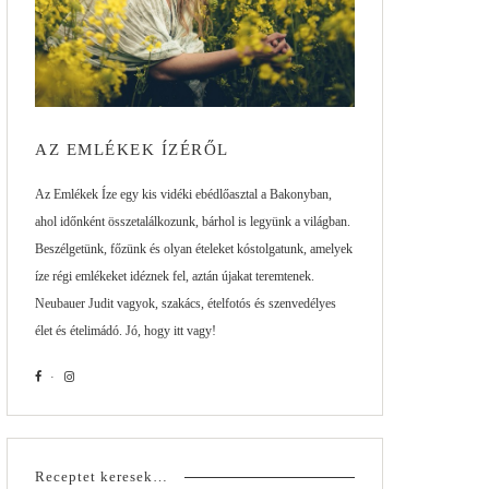
AZ EMLÉKEK ÍZÉRŐL
Az Emlékek Íze egy kis vidéki ebédlőasztal a Bakonyban,
ahol időnként összetalálkozunk, bárhol is legyünk a világban.
Beszélgetünk, főzünk és olyan ételeket kóstolgatunk, amelyek
íze régi emlékeket idéznek fel, aztán újakat teremtenek.
Neubauer Judit vagyok, szakács, ételfotós és szenvedélyes
élet és ételimádó. Jó, hogy itt vagy!
Receptet keresek…