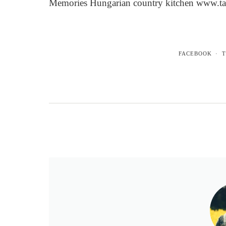
Memories Hungarian country kitchen www.t
FACEBOOK
T