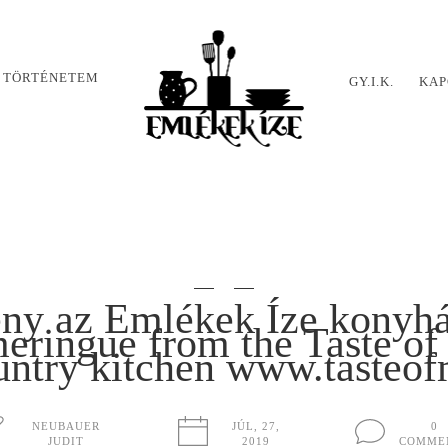
 TÖRTÉNETEM
GY.I.K.
KAP
ény az Emlékek Íze konyháj
meringue from the Taste o
untry kitchen www.tasteo
NEUBAUER
JÚL, 27,
0
JUDIT
2019
COMME