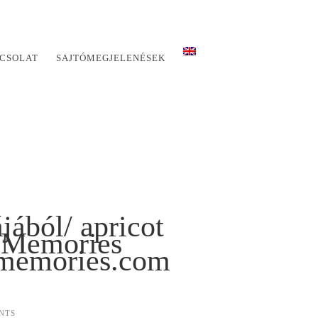
CSOLAT
SAJTÓMEGJELENÉSEK
ából/ apricot
f Memories
fmemories.com
NTS