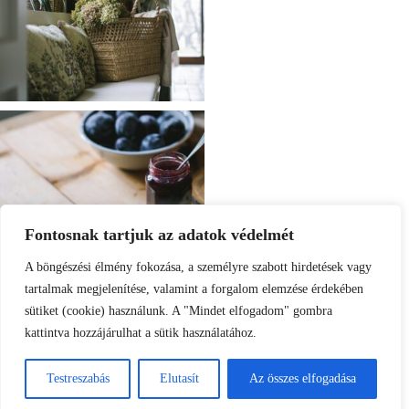
Fontosnak tartjuk az adatok védelmét
A böngészési élmény fokozása, a személyre szabott hirdetések vagy
tartalmak megjelenítése, valamint a forgalom elemzése érdekében
sütiket (cookie) használunk. A "Mindet elfogadom" gombra
kattintva hozzájárulhat a sütik használatához.
Load More
Follow on Instagram
Testreszabás
Elutasít
Az összes elfogadása
© 2025 EMLÉKEK ÍZE / NEUBAUER JUDIT ALL RIGHTS RESERVED