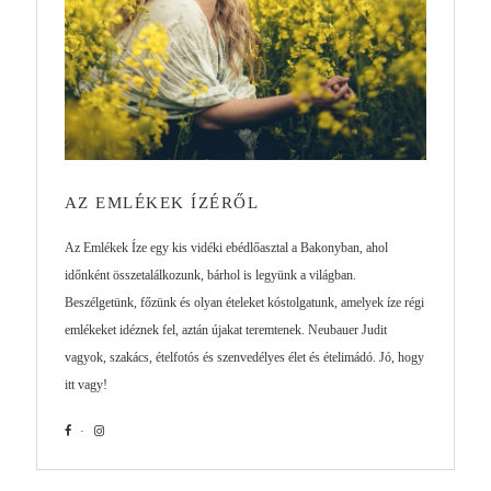
AZ EMLÉKEK ÍZÉRŐL
Az Emlékek Íze egy kis vidéki ebédlőasztal a Bakonyban, ahol
időnként összetalálkozunk, bárhol is legyünk a világban.
Beszélgetünk, főzünk és olyan ételeket kóstolgatunk, amelyek íze régi
emlékeket idéznek fel, aztán újakat teremtenek. Neubauer Judit
vagyok, szakács, ételfotós és szenvedélyes élet és ételimádó. Jó, hogy
itt vagy!