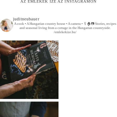
AZ EMLÉKEK ÍZE AZ INSTAGRAMON
juditneubauer
A cook • A Hungarian country house • A camera •
🥄🏠📷
Stories, recipes
and seasonal living from a cottage in the Hungarian countryside.
/emlekekize.hu/