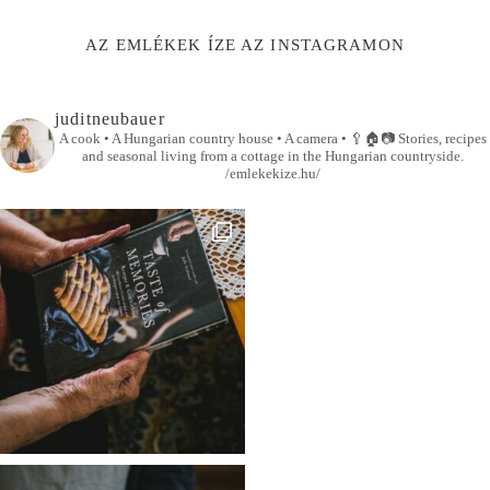
AZ EMLÉKEK ÍZE AZ INSTAGRAMON
juditneubauer
A cook • A Hungarian country house • A camera •
🥄🏠📷
Stories, recipes
and seasonal living from a cottage in the Hungarian countryside.
/emlekekize.hu/