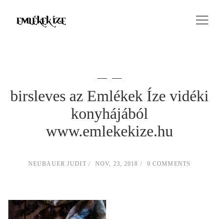
birsleves az Emlékek Íze vidéki
konyhájából
www.emlekekize.hu
NEUBAUER JUDIT
NOV, 23, 2018
0 COMMENTS