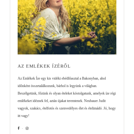
AZ EMLÉKEK ÍZÉRŐL
Az Emlékek Íze egy kis vidéki ebédlőasztal a Bakonyban, ahol
időnként összetalálkozunk, bárhol is legyünk a világban.
Beszélgetünk, főzünk és olyan ételeket kóstolgatunk, amelyek íze régi
emlékeket idéznek fel, aztán újakat teremtenek. Neubauer Judit
vagyok, szakács, ételfotós és szenvedélyes élet és ételimádó. Jó, hogy
itt vagy!