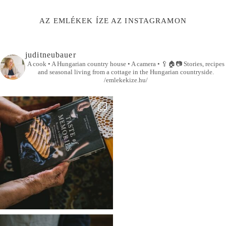
AZ EMLÉKEK ÍZE AZ INSTAGRAMON
juditneubauer
A cook • A Hungarian country house • A camera •
🥄🏠📷
Stories, recipes
and seasonal living from a cottage in the Hungarian countryside.
/emlekekize.hu/