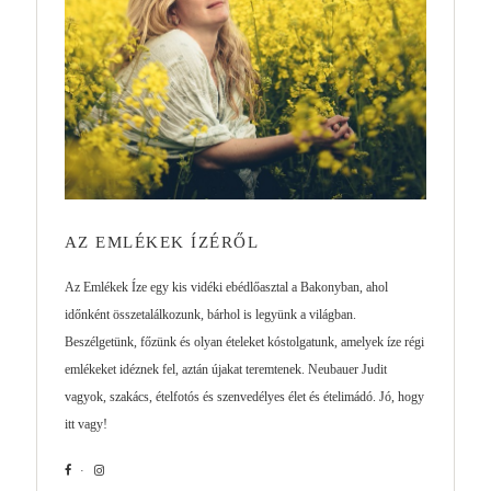
AZ EMLÉKEK ÍZÉRŐL
Az Emlékek Íze egy kis vidéki ebédlőasztal a Bakonyban, ahol
időnként összetalálkozunk, bárhol is legyünk a világban.
Beszélgetünk, főzünk és olyan ételeket kóstolgatunk, amelyek íze régi
emlékeket idéznek fel, aztán újakat teremtenek. Neubauer Judit
vagyok, szakács, ételfotós és szenvedélyes élet és ételimádó. Jó, hogy
itt vagy!