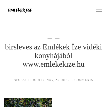
birsleves az Emlékek Íze vidéki
konyhájából
www.emlekekize.hu
NEUBAUER JUDIT
NOV, 23, 2018
0 COMMENTS