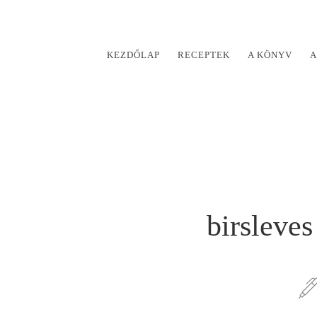
KEZDŐLAP
RECEPTEK
A KÖNYV
A
birsleve