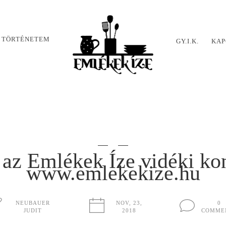
 TÖRTÉNETEM
GY.I.K.
KAP
s az Emlékek Íze vidéki ko
www.emlekekize.hu
NEUBAUER
NOV, 23,
0
JUDIT
2018
COMME