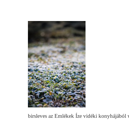
birsleves az Emlékek Íze vidéki konyhájábó