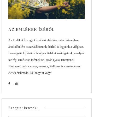
AZ EMLÉKEK ÍZÉRŐL
Az Emlékek Íze egy kis vidéki ebédlőasztal a Bakonyban,
ahol időnként összetalálkozunk, bárhol is legyünk a világban.
Beszélgetünk, főzünk és olyan ételeket kóstolgatunk, amelyek
íze régi emlékeket idéznek fel, aztán újakat teremtenek.
Neubauer Judit vagyok, szakács, ételfotós és szenvedélyes
élet és ételimádó. Jó, hogy itt vagy!
Receptet keresek…