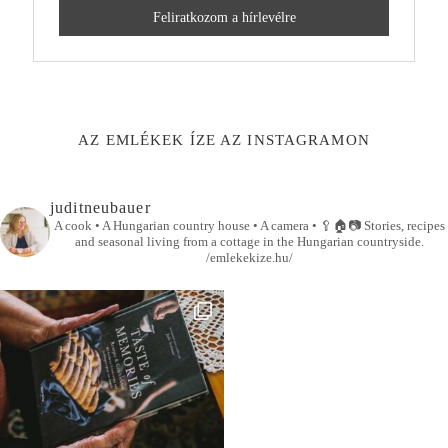
AZ EMLÉKEK ÍZE AZ INSTAGRAMON
juditneubauer
A cook • A Hungarian country house • A camera •
🥄🏠📷
Stories, recipes
and seasonal living from a cottage in the Hungarian countryside.
/emlekekize.hu/