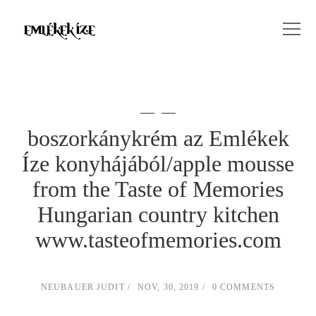
boszorkánykrém az Emlékek
Íze konyhájából/apple mousse
from the Taste of Memories
Hungarian country kitchen
www.tasteofmemories.com
NEUBAUER JUDIT
NOV, 30, 2019
0 COMMENTS