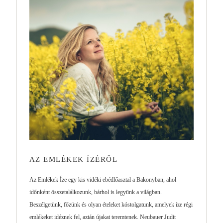
AZ EMLÉKEK ÍZÉRŐL
Az Emlékek Íze egy kis vidéki ebédlőasztal a Bakonyban, ahol
időnként összetalálkozunk, bárhol is legyünk a világban.
Beszélgetünk, főzünk és olyan ételeket kóstolgatunk, amelyek íze régi
emlékeket idéznek fel, aztán újakat teremtenek. Neubauer Judit