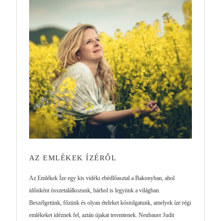
AZ EMLÉKEK ÍZÉRŐL
Az Emlékek Íze egy kis vidéki ebédlőasztal a Bakonyban, ahol
időnként összetalálkozunk, bárhol is legyünk a világban.
Beszélgetünk, főzünk és olyan ételeket kóstolgatunk, amelyek íze régi
emlékeket idéznek fel, aztán újakat teremtenek. Neubauer Judit