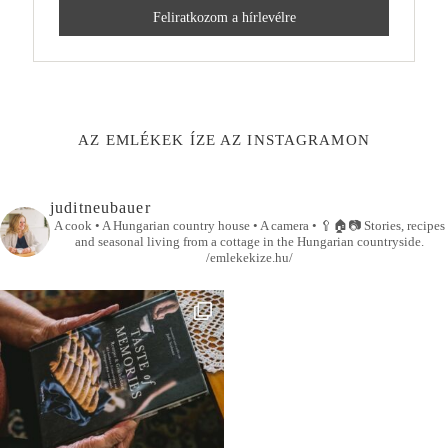
AZ EMLÉKEK ÍZE AZ INSTAGRAMON
juditneubauer
A cook • A Hungarian country house • A camera •
🥄🏠📷
Stories, recipes
and seasonal living from a cottage in the Hungarian countryside.
/emlekekize.hu/