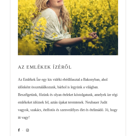
AZ EMLÉKEK ÍZÉRŐL
Az Emlékek Íze egy kis vidéki ebédlőasztal a Bakonyban, ahol
időnként összetalálkozunk, bárhol is legyünk a világban.
Beszélgetünk, főzünk és olyan ételeket kóstolgatunk, amelyek íze régi
emlékeket idéznek fel, aztán újakat teremtenek. Neubauer Judit
vagyok, szakács, ételfotós és szenvedélyes élet és ételimádó. Jó, hogy
itt vagy!