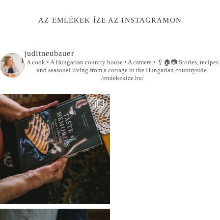
AZ EMLÉKEK ÍZE AZ INSTAGRAMON
juditneubauer
A cook • A Hungarian country house • A camera •
🥄🏠📷
Stories, recipes
and seasonal living from a cottage in the Hungarian countryside.
/emlekekize.hu/