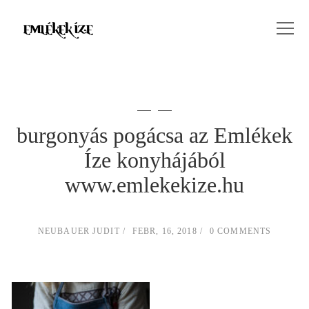
burgonyás pogácsa az Emlékek
Íze konyhájából
www.emlekekize.hu
NEUBAUER JUDIT
FEBR, 16, 2018
0 COMMENTS