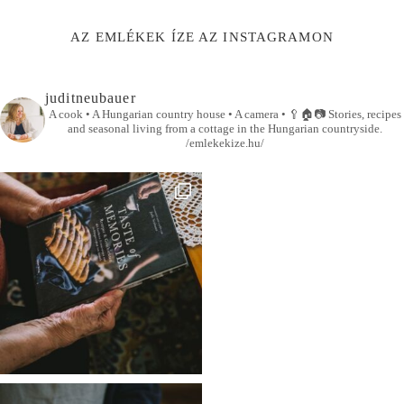
AZ EMLÉKEK ÍZE AZ INSTAGRAMON
juditneubauer
A cook • A Hungarian country house • A camera •
🥄🏠📷
Stories, recipes
and seasonal living from a cottage in the Hungarian countryside.
/emlekekize.hu/