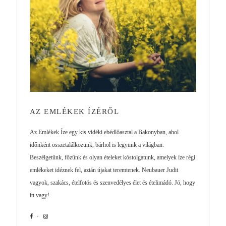
AZ EMLÉKEK ÍZÉRŐL
Az Emlékek Íze egy kis vidéki ebédlőasztal a Bakonyban, ahol
időnként összetalálkozunk, bárhol is legyünk a világban.
Beszélgetünk, főzünk és olyan ételeket kóstolgatunk, amelyek íze régi
emlékeket idéznek fel, aztán újakat teremtenek. Neubauer Judit
vagyok, szakács, ételfotós és szenvedélyes élet és ételimádó. Jó, hogy
itt vagy!