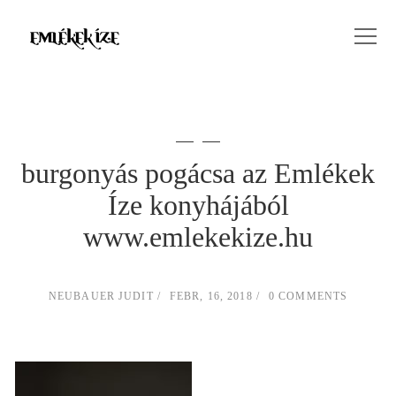
burgonyás pogácsa az Emlékek
Íze konyhájából
www.emlekekize.hu
NEUBAUER JUDIT
FEBR, 16, 2018
0 COMMENTS