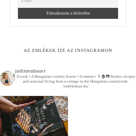
AZ EMLÉKEK ÍZE AZ INSTAGRAMON
juditneubauer
A cook • A Hungarian country house • A camera •
🥄🏠📷
Stories, recipes
and seasonal living from a cottage in the Hungarian countryside.
/emlekekize.hu/