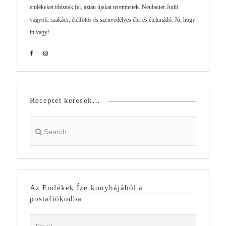
emlékeket idéznek fel, aztán újakat teremtenek. Neubauer Judit
vagyok, szakács, ételfotós és szenvedélyes élet és ételimádó. Jó, hogy
itt vagy!
Receptet keresek…
Az Emlékek Íze konyhájából a
postafiókodba