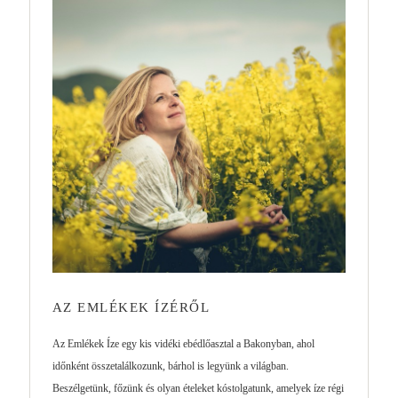
AZ EMLÉKEK ÍZÉRŐL
Az Emlékek Íze egy kis vidéki ebédlőasztal a Bakonyban, ahol
időnként összetalálkozunk, bárhol is legyünk a világban.
Beszélgetünk, főzünk és olyan ételeket kóstolgatunk, amelyek íze régi