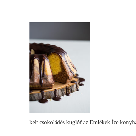
kelt csokoládés kuglóf az Emlékek Íze kony