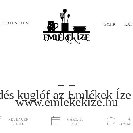
 TÖRTÉNETEM
GY.I.K.
KAP
ádés kuglóf az Emlékek Íze
www.emlekekize.hu
NEUBAUER
MÁRC, 30,
0
JUDIT
2018
COMME