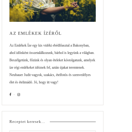
AZ EMLÉKEK ÍZÉRŐL
Az Emlékek Íze egy kis vidéki ebédlőasztal a Bakonyban,
ahol időnként összetalálkozunk, bárhol is legyünk a világban.
Beszélgetünk, főzünk és olyan ételeket kóstolgatunk, amelyek
íze régi emlékeket idéznek fel, aztán újakat teremtenek.
Neubauer Judit vagyok, szakács, ételfotós és szenvedélyes
élet és ételimádó. Jó, hogy itt vagy!
Receptet keresek…