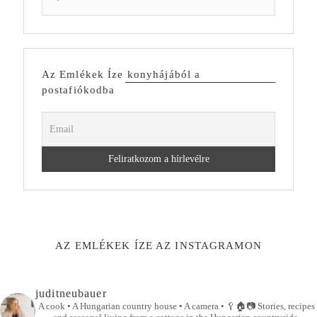
Az Emlékek Íze konyhájából a
postafiókodba
AZ EMLÉKEK ÍZE AZ INSTAGRAMON
juditneubauer
A cook • A Hungarian country house • A camera •
🥄🏠📷
Stories, recipes