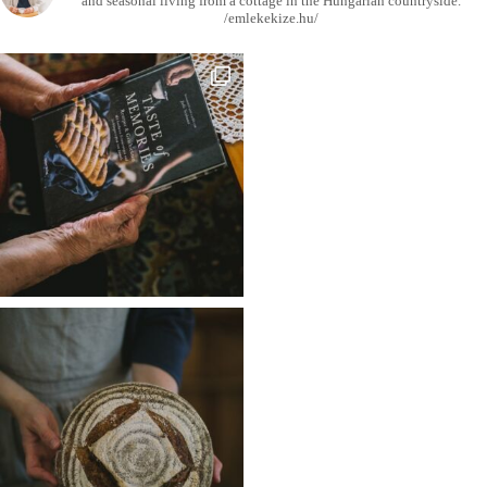
and seasonal living from a cottage in the Hungarian countryside.
/emlekekize.hu/