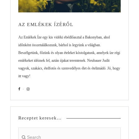
AZ EMLÉKEK ÍZÉRŐL
Az Emlékek Íze egy kis vidéki ebédlőasztal a Bakonyban, ahol
időnként összetalálkozunk, bárhol is legyünk a világban.
Beszélgetünk, főzünk és olyan ételeket kóstolgatunk, amelyek íze régi
emlékeket idéznek fel, aztán újakat teremtenek. Neubauer Judit
vagyok, szakács, ételfotós és szenvedélyes élet és ételimádó. Jó, hogy
itt vagy!
Receptet keresek…