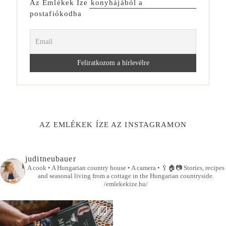
Az Emlékek Íze konyhájából a
postafiókodba
AZ EMLÉKEK ÍZE AZ INSTAGRAMON
juditneubauer
A cook • A Hungarian country house • A camera •
🥄🏠📷
Stories, recipes
and seasonal living from a cottage in the Hungarian countryside.
/emlekekize.hu/