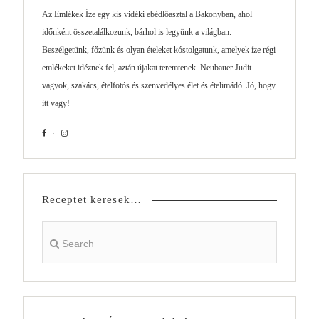
Az Emlékek Íze egy kis vidéki ebédlőasztal a Bakonyban, ahol
időnként összetalálkozunk, bárhol is legyünk a világban.
Beszélgetünk, főzünk és olyan ételeket kóstolgatunk, amelyek íze régi
emlékeket idéznek fel, aztán újakat teremtenek. Neubauer Judit
vagyok, szakács, ételfotós és szenvedélyes élet és ételimádó. Jó, hogy
itt vagy!
Receptet keresek…