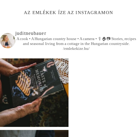
AZ EMLÉKEK ÍZE AZ INSTAGRAMON
juditneubauer
A cook • A Hungarian country house • A camera •
🥄🏠📷
Stories, recipes
and seasonal living from a cottage in the Hungarian countryside.
/emlekekize.hu/