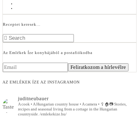
Receptet keresek…
Az Emlékek Íze konyhájából a postafiókodba
AZ EMLÉKEK ÍZE AZ INSTAGRAMON
juditneubauer
A cook • A Hungarian country house • A camera •
🥄🏠📷
Stories,
recipes and seasonal living from a cottage in the Hungarian
countryside.
/emlekekize.hu/