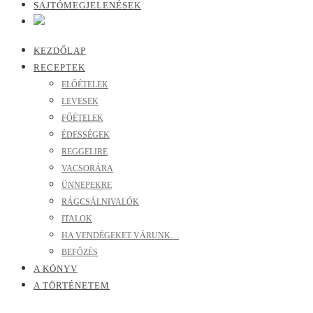
SAJTÓMEGJELENÉSEK
KEZDŐLAP
RECEPTEK
ELŐÉTELEK
LEVESEK
FŐÉTELEK
ÉDESSÉGEK
REGGELIRE
VACSORÁRA
ÜNNEPEKRE
RÁGCSÁLNIVALÓK
ITALOK
HA VENDÉGEKET VÁRUNK…
BEFŐZÉS
A KÖNYV
A TÖRTÉNETEM