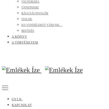
VACSORÁRA
ÜNNEPEKRE
RÁGCSÁLNIVALÓK
ITALOK
HA VENDÉGEKET VÁRUNK…
BEFŐZÉS
A KÖNYV
A TÖRTÉNETEM
GY.I.K.
KAPCSOLAT