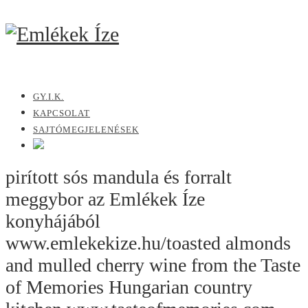
GY.I.K.
KAPCSOLAT
SAJTÓMEGJELENÉSEK
pirított sós mandula és forralt
meggybor az Emlékek Íze
konyhájából
www.emlekekize.hu/toasted almonds
and mulled cherry wine from the Taste
of Memories Hungarian country