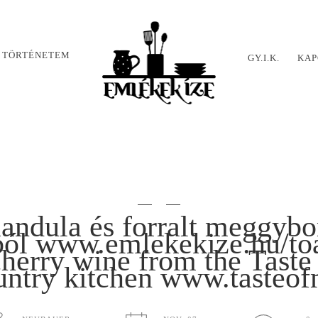
 TÖRTÉNETEM
GY.I.K.
KAP
 mandula és forralt meggyb
ból www.emlekekize.hu/to
herry wine from the Tast
untry kitchen www.tasteo