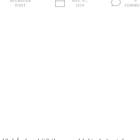
NEUBAUER
NOV, 07,
0
JUDIT
2019
COMME