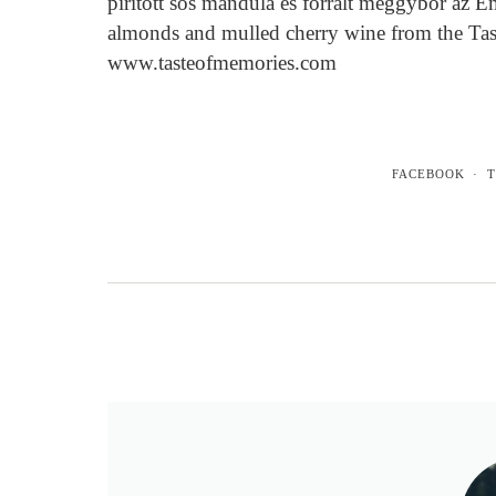
pirított sós mandula és forralt meggybor az
almonds and mulled cherry wine from the Ta
www.tasteofmemories.com
FACEBOOK
T