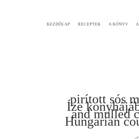
KEZDŐLAP
RECEPTEK
A KÖNYV
A
pirított sós
Íze konyhájá
and mulled c
Hungarian co