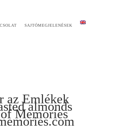
CSOLAT
SAJTÓMEGJELENÉSEK
or az Emlékek
asted almonds
e of Memories
fmemories.com