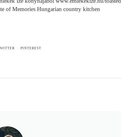
 Emlékek Íze konyhájából www.emlekekize.hu/toasted
ste of Memories Hungarian country kitchen
WITTER
PINTEREST