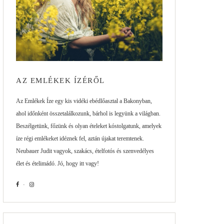
AZ EMLÉKEK ÍZÉRŐL
Az Emlékek Íze egy kis vidéki ebédlőasztal a Bakonyban,
ahol időnként összetalálkozunk, bárhol is legyünk a világban.
Beszélgetünk, főzünk és olyan ételeket kóstolgatunk, amelyek
íze régi emlékeket idéznek fel, aztán újakat teremtenek.
Neubauer Judit vagyok, szakács, ételfotós és szenvedélyes
élet és ételimádó. Jó, hogy itt vagy!