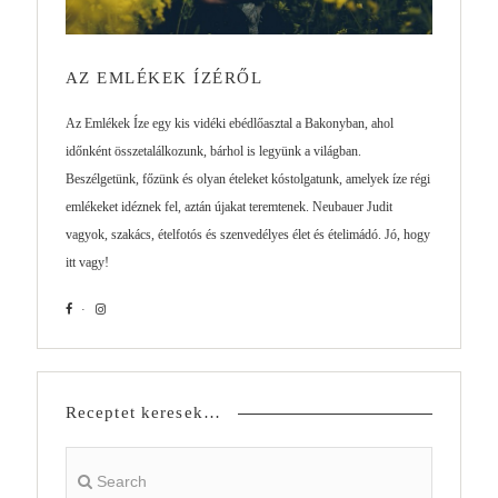
AZ EMLÉKEK ÍZÉRŐL
Az Emlékek Íze egy kis vidéki ebédlőasztal a Bakonyban, ahol
időnként összetalálkozunk, bárhol is legyünk a világban.
Beszélgetünk, főzünk és olyan ételeket kóstolgatunk, amelyek íze régi
emlékeket idéznek fel, aztán újakat teremtenek. Neubauer Judit
vagyok, szakács, ételfotós és szenvedélyes élet és ételimádó. Jó, hogy
itt vagy!
Receptet keresek…