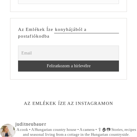
Az Emlékek Íze konyhájából a
postafiókodba
AZ EMLÉKEK ÍZE AZ INSTAGRAMON
juditneubauer
A cook • A Hungarian country house • A camera •
🥄🏠📷
Stories, recipes
and seasonal living from a cottage in the Hungarian countryside.