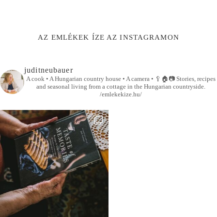
AZ EMLÉKEK ÍZE AZ INSTAGRAMON
juditneubauer
A cook • A Hungarian country house • A camera •
🥄🏠📷
Stories, recipes
and seasonal living from a cottage in the Hungarian countryside.
/emlekekize.hu/