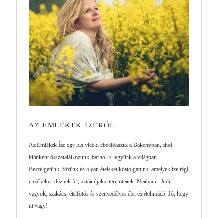
AZ EMLÉKEK ÍZÉRŐL
Az Emlékek Íze egy kis vidéki ebédlőasztal a Bakonyban, ahol
időnként összetalálkozunk, bárhol is legyünk a világban.
Beszélgetünk, főzünk és olyan ételeket kóstolgatunk, amelyek íze régi
emlékeket idéznek fel, aztán újakat teremtenek. Neubauer Judit
vagyok, szakács, ételfotós és szenvedélyes élet és ételimádó. Jó, hogy
itt vagy!