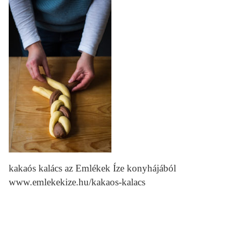
kakaós kalács az Emlékek Íze konyhájából
www.emlekekize.hu/kakaos-kalacs