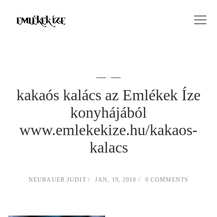
kakaós kalács az Emlékek Íze
konyhájából
www.emlekekize.hu/kakaos-
kalacs
NEUBAUER JUDIT
JAN, 19, 2018
0 COMMENTS