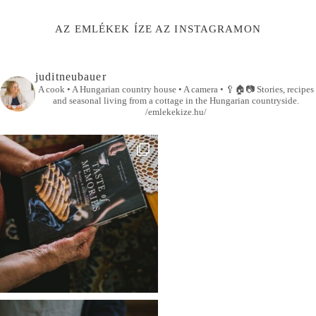
AZ EMLÉKEK ÍZE AZ INSTAGRAMON
juditneubauer
A cook • A Hungarian country house • A camera •
🥄🏠📷
Stories, recipes
and seasonal living from a cottage in the Hungarian countryside.
/emlekekize.hu/