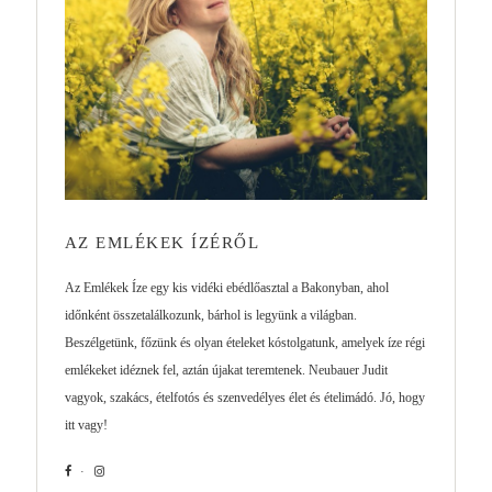
AZ EMLÉKEK ÍZÉRŐL
Az Emlékek Íze egy kis vidéki ebédlőasztal a Bakonyban, ahol
időnként összetalálkozunk, bárhol is legyünk a világban.
Beszélgetünk, főzünk és olyan ételeket kóstolgatunk, amelyek íze régi
emlékeket idéznek fel, aztán újakat teremtenek. Neubauer Judit
vagyok, szakács, ételfotós és szenvedélyes élet és ételimádó. Jó, hogy
itt vagy!