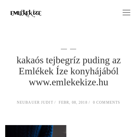
kakaós tejbegríz puding az
Emlékek Íze konyhájából
www.emlekekize.hu
NEUBAUER JUDIT
FEBR, 08, 2018
0 COMMENTS