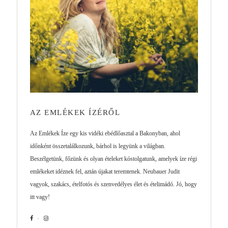
AZ EMLÉKEK ÍZÉRŐL
Az Emlékek Íze egy kis vidéki ebédlőasztal a Bakonyban, ahol
időnként összetalálkozunk, bárhol is legyünk a világban.
Beszélgetünk, főzünk és olyan ételeket kóstolgatunk, amelyek íze régi
emlékeket idéznek fel, aztán újakat teremtenek. Neubauer Judit
vagyok, szakács, ételfotós és szenvedélyes élet és ételimádó. Jó, hogy
itt vagy!