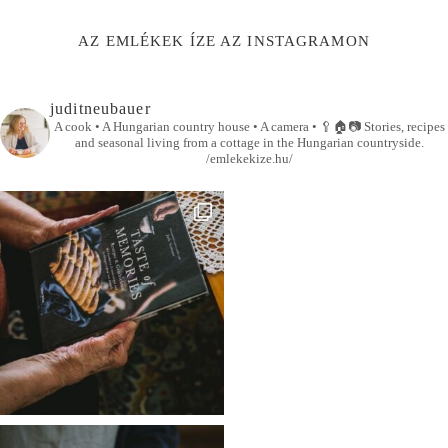
AZ EMLÉKEK ÍZE AZ INSTAGRAMON
juditneubauer
A cook • A Hungarian country house • A camera •
🥄🏠📷
Stories, recipes
and seasonal living from a cottage in the Hungarian countryside.
/emlekekize.hu/