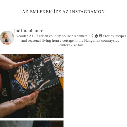
AZ EMLÉKEK ÍZE AZ INSTAGRAMON
juditneubauer
A cook • A Hungarian country house • A camera •
🥄🏠📷
Stories, recipes
and seasonal living from a cottage in the Hungarian countryside.
/emlekekize.hu/