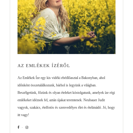
AZ EMLÉKEK ÍZÉRŐL
Az Emlékek Íze egy kis vidéki ebédlőasztal a Bakonyban, ahol
időnként összetalálkozunk, bárhol is legyünk a világban.
Beszélgetünk, főzünk és olyan ételeket kóstolgatunk, amelyek íze régi
emlékeket idéznek fel, aztán újakat teremtenek. Neubauer Judit
vagyok, szakács, ételfotós és szenvedélyes élet és ételimádó. Jó, hogy
itt vagy!